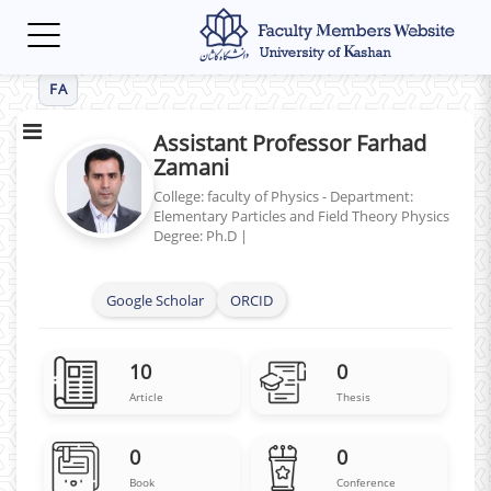
Toggle
navigation
FA
Assistant Professor Farhad
Zamani
College: faculty of Physics - Department:
Elementary Particles and Field Theory Physics
Degree: Ph.D
|
Google Scholar
ORCID
10
0
Article
Thesis
0
0
Book
Conference