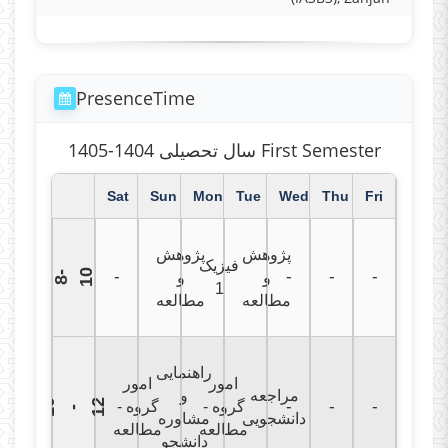
PresenceTime
سال تحصیلی 1404-1405 First Semester
Sat
Sun
Mon
Tue
Wed
Thu
Fri
پژوهش
پژوهش
فیزیک
0
-
-
-
-
و
و
8
-
1
1
مطالعه
مطالعه
راهنمایی
امور
امور
مراجعه
و
1
0
1
2
گروه -
گروه -
-
-
-
-
دانشجویی
مشاوره
مطالعه
مطالعه
دانشجو