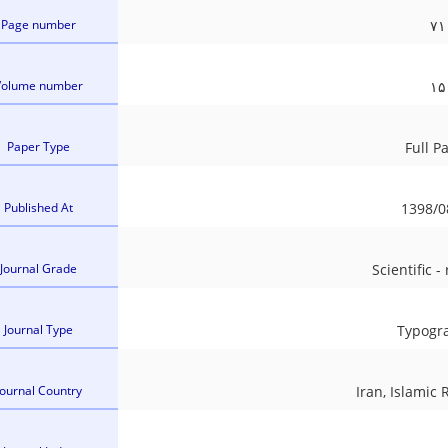
Page number
۷۱
Volume number
۱۵
Paper Type
Full P
Published At
1398/0
Journal Grade
Scientific -
Journal Type
Typogr
Journal Country
Iran, Islamic 