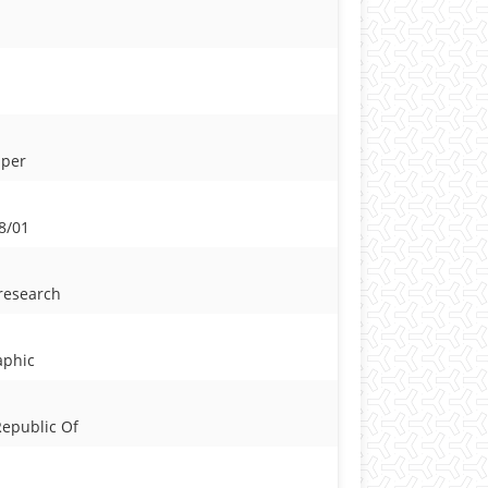
aper
8/01
 research
aphic
Republic Of