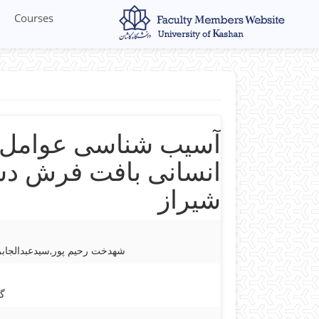
Courses
آسیب شناسی عوامل م
انسانی بافت فرش دس
شیراز
شهدخت رحیم پور,سیدعبدالجابر
گل