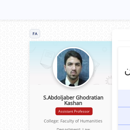
FA
ن
S.Abdoljaber Ghodratian
Kashan
Assistant Professor
College: Faculty of Humanities
Department: Law