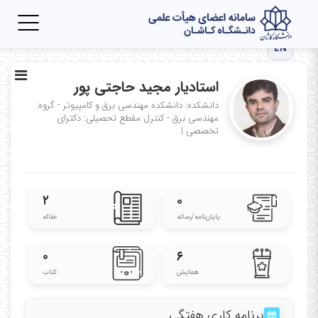
Toggle
igation
EN
استادیار مجید حاجتی پور
دانشکده: دانشکده مهندسی برق و کامپیوتر - گروه:
مهندسی برق - کنترل
مقطع تحصیلی: دکترای
تخصصی
|
۲
۰
پایان‌نامه‌/رساله
مقاله
۰
۶
همایش
کتاب
برنامه کاری هفتگی