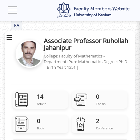
Toggle
navigation
FA
Associate Professor Ruhollah
Jahanipur
College: Faculty of Mathematics -
Department: Pure Mathematics
Degree: Ph.D
|
Birth Year: 1351
|
14
0
Article
Thesis
0
2
Book
Conference