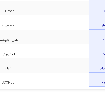
ه
Full Paper
ار
2018-02-11
ه
علمی - پژوهش
ه
الکترونیکی
چاپ
ایران
یه
SCOPUS