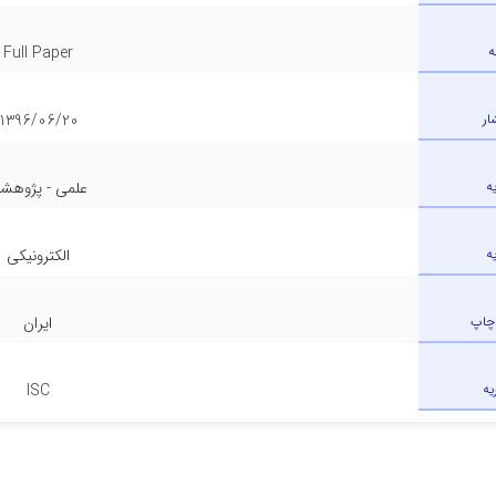
ه
Full Paper
ار
1396/06/20
ه
علمی - پژوهش
ه
الکترونیکی
چاپ
ایران
یه
ISC