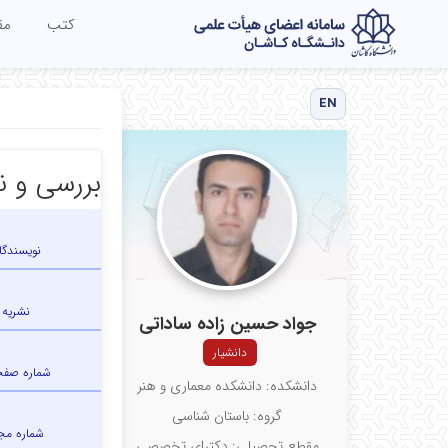
کتب
مق
EN
بررسی و ن
نویسندگا
نشریه
جواد حسین زاده ساداتی
دانشیار
شماره صف
دانشکده: دانشکده معماری و هنر
گروه: باستان شناسی
شماره مج
مقطع تحصیلی: دکترای تخصصی