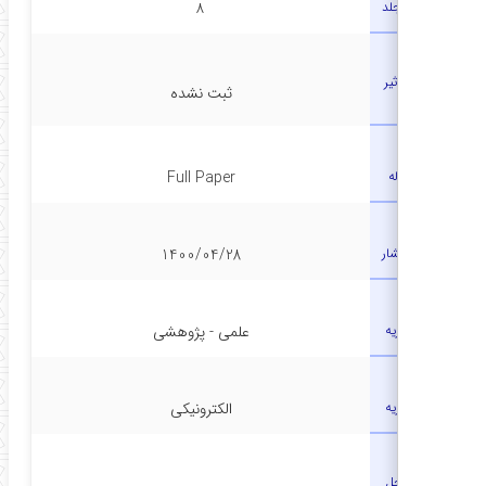
ماره مجلد
۸
ضریب تاثیر
ثبت نشده
(IF)
نوع مقاله
Full Paper
تاریخ انتشار
1400/04/28
رتبه نشریه
علمی - پژوهشی
نوع نشریه
الکترونیکی
کشور محل