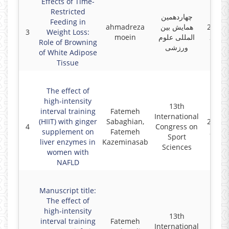
Effects of Time-
Restricted
چهاردهمین
Feeding in
ahmadreza
همایش بین
2024-0
3
Weight Loss:
moein
المللی علوم
2023-
Role of Browning
ورزشی
of White Adipose
Tissue
The effect of
high-intensity
13th
interval training
Fatemeh
International
(HIIT) with ginger
Sabaghian,
2022-0
4
Congress on
supplement on
Fatemeh
2022-
Sport
liver enzymes in
Kazeminasab
Sciences
women with
NAFLD
Manuscript title:
The effect of
high-intensity
13th
interval training
Fatemeh
International