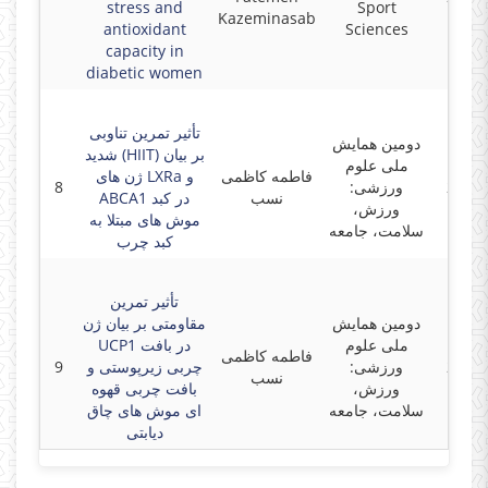
stress and
Sport
Kazeminasab
antioxidant
Sciences
capacity in
diabetic women
تأثیر تمرین تناوبی
دومین همایش
شدید (HIIT) بر بیان
ملی علوم
فاطمه کاظمی
ژن های LXRa و
8
ورزشی:
2021-
نسب
ABCA1 در کبد
ورزش،
موش های مبتلا به
سلامت، جامعه
کبد چرب
تأثیر تمرین
دومین همایش
مقاومتی بر بیان ژن
ملی علوم
UCP1 در بافت
فاطمه کاظمی
9
چربی زیرپوستی و
ورزشی:
2021-
نسب
ورزش،
بافت چربی قهوه
سلامت، جامعه
ای موش های چاق
دیابتی