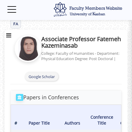
Toggle
navigation
FA
Associate Professor Fatemeh
Kazeminasab
College: Faculty of Humanities - Department:
Physical Education
Degree: Post Doctoral
|
Google Scholar
Papers in Conferences
Hol
Conference
Dat
#
Paper Title
Authors
Title
Confe