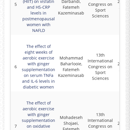
(HIIT) on visfatin
Darbandi,
2022-0
5
Congress on
and HS-CRP
Fatemeh
2022-
Sport
levels in
Kazeminasab
Sciences
postmenopausal
women with
NAFLD
The effect of
eight weeks of
13th
aerobic exercise
Mohammad
International
with ginger
Baharlooie,
2022-0
6
Congress on
supplementation
Fatemeh
2022-
Sport
on serum TNFa
Kazeminasab
Sciences
and IL-6 levels in
diabetic women
The effect of
aerobic exercise
with ginger
13th
Mohadeseh
supplementation
International
Shojaei,
2022-0
7
on oxidative
Congress on
Fatemeh
2022-