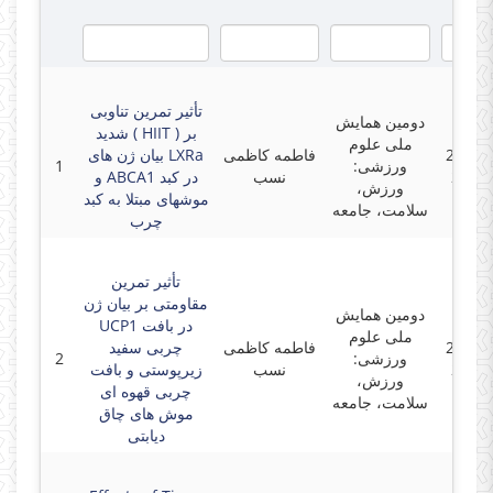
تأثیر تمرین تناوبی
دومین همایش
شدید ( HIIT ) بر
ملی علوم
بیان ژن های LXRa
فاطمه کاظمی
2021-0
1
ورزشی:
و ABCA1 در کبد
نسب
2021-
ورزش،
موشهای مبتلا به کبد
سلامت، جامعه
چرب
تأثیر تمرین
مقاومتی بر بیان ژن
دومین همایش
UCP1 در بافت
ملی علوم
چربی سفید
فاطمه کاظمی
2021-0
2
ورزشی:
زیرپوستی و بافت
نسب
2021-
ورزش،
چربی قهوه ای
سلامت، جامعه
موش های چاق
دیابتی