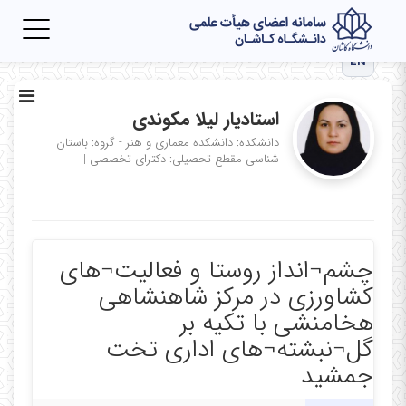
Toggle
igation
EN
استادیار لیلا مکوندی
دانشکده: دانشکده معماری و هنر - گروه: باستان
شناسی
مقطع تحصیلی: دکترای تخصصی
|
چشم¬انداز روستا و فعالیت¬های
کشاورزی در مرکز شاهنشاهی
هخامنشی با تکیه بر
گل¬نبشته¬های اداری تخت
جمشید