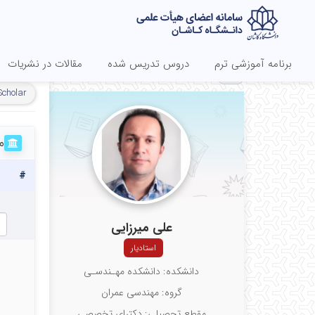
برنامه آموزشی ترم
دروس تدریس شده
مقالات در نشریات
EN
Scholar
م
#
علی میرزایی
استادیار
دانشکده: دانشکده مهـندسـی
گروه: مهندسی عمران
مقطع تحصیلی: دکترای تخصصی