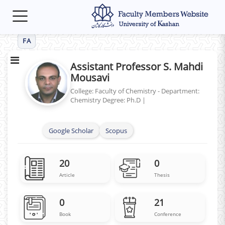
Toggle
navigation
FA
Assistant Professor S. Mahdi
Mousavi
College: Faculty of Chemistry - Department:
Chemistry
Degree: Ph.D
|
Google Scholar
Scopus
20
0
Article
Thesis
0
21
Book
Conference