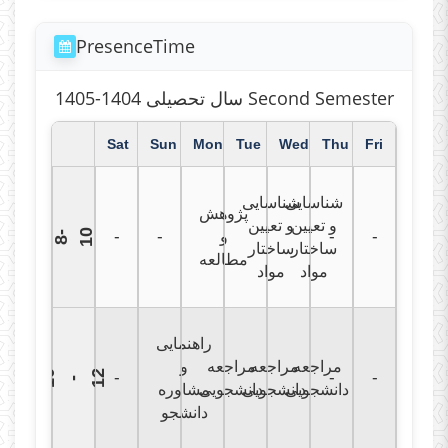
PresenceTime
سال تحصیلی 1404-1405 Second Semester
Sat
Sun
Mon
Tue
Wed
Thu
Fri
شناسایی
شناسایی
پژوهش
و تعیین
و تعیین
0
-
-
و
-
-
8
-
1
ساختار
ساختار
مطالعه
مواد
مواد
راهنمایی
مراجعه
مراجعه
مراجعه
و
1
0
1
2
-
-
-
-
دانشجویی
دانشجویی
دانشجویی
مشاوره
دانشجو