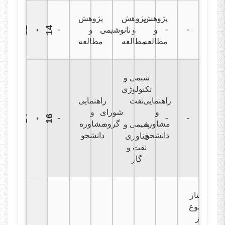
پژوهش
پژوهش
پژوهش
-
-
-
1
2
1
4
و
و
نانوشیمی
و
-
مطالعه
مطالعه
مطالعه
شیمی و
تکنولوژی
راهنمایی
نفت
راهنمایی
و
شورای
و
-
-
-
1
4
1
6
-
مشاوره
گروه
مشاوره
شیمی و
دانشجو
دانشجو
فناوری
نفت و
گاز
سمینار
موضوع
روز