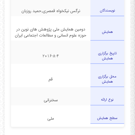
نویسندگان
نرگس نیکخواه قمصری,حمید روزبان
دومین همایش ملی پژوهش های نوین در
همایش
حوزه علوم انسانی و مطالعات اجتماعی ایران
تاریخ برگزاری
2016-8-4
همایش
محل برگزاری
قم
همایش
نوع ارائه
سخنرانی
سطح همایش
ملی