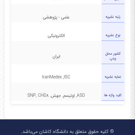
رتبه نشریه
علمی - پژوهشی
نوع نشریه
الکترونیکی
کشور محل
ایران
چاپ
نمایه نشریه
IranMedex ,ISC
کلید واژه ها
ASD, اوتیسم, جهش, SNP, CHD8
© کلیه حقوق متعلق به دانشگاه کاشان می‌باشد.