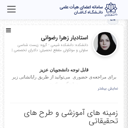
Toggle
igation
EN
استادیار زهرا رضوانی
دانشکده: دانشکده شیمی - گروه: زیست شناسی
سلولی و مولکولی
مقطع تحصیلی: دکترای تخصصی
|
قابل توجه دانشجویان عزیز
برای مراجعه‌ی حضوری می‌توانید از طریق رایانشانی زیر
هماهنگی نمائید:
نمایش بیشتر
rezvani@kashanu.ac.ir
زمینه های آموزشی و طرح های
تحقیقاتی