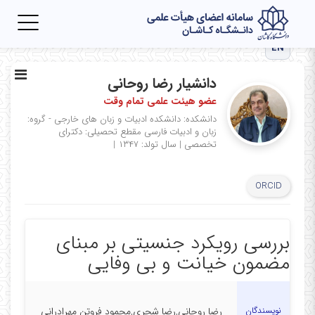
Toggle
igation
EN
دانشیار رضا روحانی
عضو هیئت علمی تمام وقت
دانشکده: دانشکده ادبیات و زبان های خارجی - گروه:
زبان و ادبیات فارسی
مقطع تحصیلی: دکترای
تخصصی
|
سال تولد: ۱۳۴۷
|
ORCID
بررسی رویکرد جنسیتی بر مبنای
مضمون خیانت و بی وفایی
نویسندگان
رضا روحانی,رضا شجری,محمود فروتن مهرادرانی