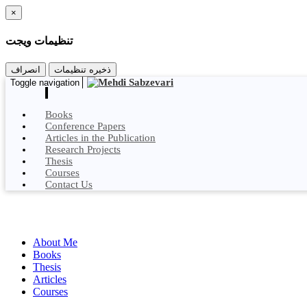
×
تنظیمات ویجت
ذخیره تنظیمات
انصراف
Toggle navigation
Books
Conference Papers
Articles in the Publication
Research Projects
Thesis
Courses
Contact Us
About Me
Books
Thesis
Articles
Courses