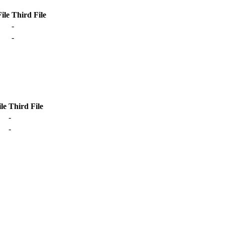
ile
Third File
-
-
le
Third File
-
-