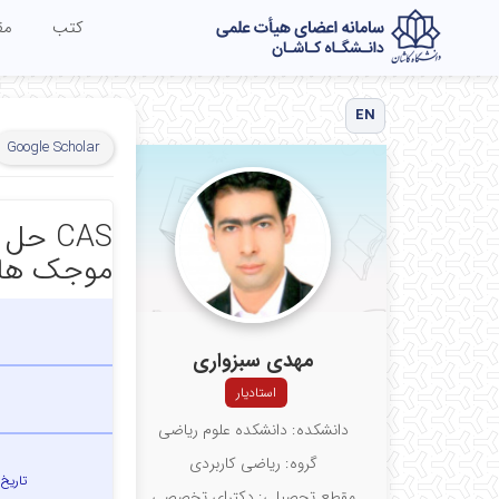
کتب
مق
EN
Google Scholar
CAS ح
موجک ها
مهدی سبزواری
استادیار
دانشکده: دانشکده علوم ریاضی
گروه: ریاضی کاربردی
تاریخ
مقطع تحصیلی: دکترای تخصصی