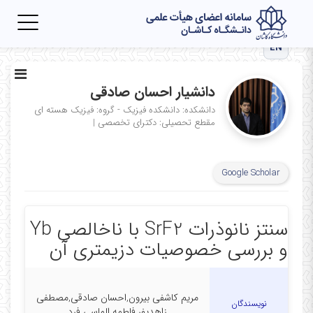
Toggle
igation
EN
دانشیار احسان صادقی
دانشکده: دانشکده فیزیک - گروه: فیزیک هسته ای
مقطع تحصیلی: دکترای تخصصی
|
Google Scholar
سنتز نانوذرات SrF2 با ناخالصی Yb
و بررسی خصوصیات دزیمتری آن
مریم کاشفی بیرون,احسان صادقی,مصطفی
نویسندگان
زاهدیفر,فاطمه الماسی فرد