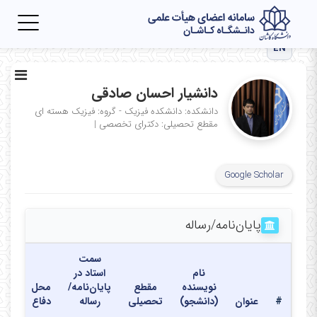
Toggle
igation
EN
دانشیار احسان صادقی
دانشکده: دانشکده فیزیک - گروه: فیزیک هسته ای
مقطع تحصیلی: دکترای تخصصی
|
Google Scholar
پایان‌نامه‌/رساله
سمت
نام
استاد در
نویسنده
مقطع
پایان‌نامه/
محل
تاری
#
عنوان
(دانشجو)
تحصیلی
رساله
دفاع
دفا