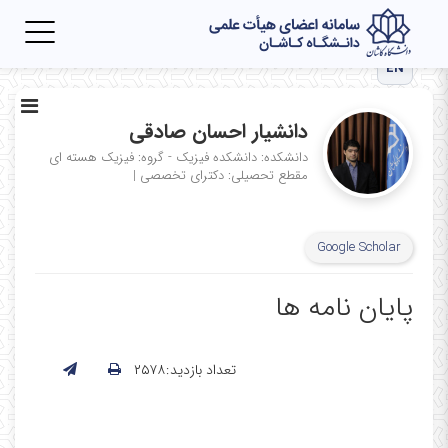
Toggle
igation
EN
دانشیار احسان صادقی
دانشکده: دانشکده فیزیک - گروه: فیزیک هسته ای
مقطع تحصیلی: دکترای تخصصی
|
Google Scholar
پایان نامه ها
تعداد بازدید:۲۵۷۸