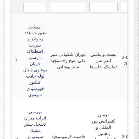
ارزیابی
تغییرات عدد
رینولدز و
ضریب
اصطکاک
بیست و یکمین
مهران شکیبائی,قنبر
2025-02
دارسی
کنفرانس
علی شیخ زاده,مجید
1
2025-0
جریان
دینامیک شاره‌ها
سبز پوشانی
دوفازی داخل
لوله جاذب
کلکتور
خورشیدی
سهموی
بررسی
دومین
اثرات میزان
کنفرانس بین
تخلخل بستر
المللی و
مشبک
پنجمین
2024-10
فاطمه کرمی,مجید
سیمی بر