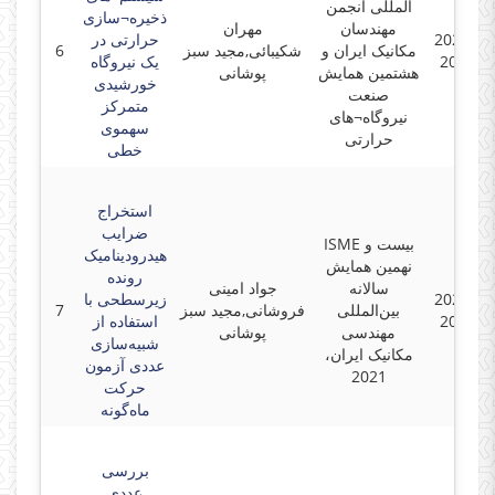
المللی انجمن
ذخیره¬سازی
مهندسان
مهران
2021-05
حرارتی در
مکانیک ایران و
شکیبائی,مجید سبز
6
2021-0
یک نیروگاه
هشتمین همایش
پوشانی
خورشیدی
صنعت
متمرکز
نیروگاه¬های
سهموی
حرارتی
خطی
استخراج
ضرایب
ISME بیست و
هیدرودینامیک
نهمین همایش
رونده
سالانه
جواد امینی
2021-05
زیرسطحی با
بین‌المللی
فروشانی,مجید سبز
7
2021-0
استفاده از
مهندسی
پوشانی
شبیه‌سازی
مکانیک ایران،
عددی آزمون
2021
حرکت
ماه‌گونه
بررسی
عددی