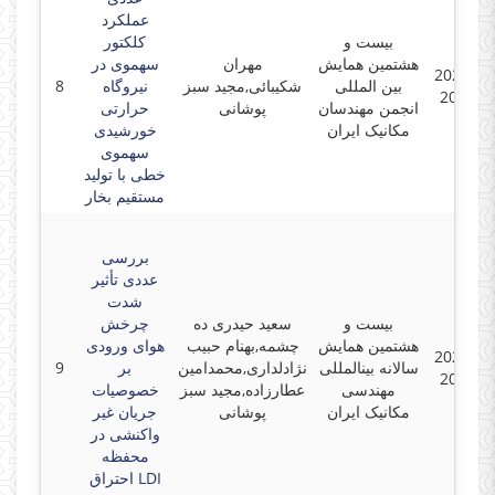
عملکرد
بیست و
کلکتور
هشتمین همایش
مهران
سهموی در
2020-05
بین المللی
شکیبائی,مجید سبز
نیروگاه
8
2020-0
انجمن مهندسان
پوشانی
حرارتی
مکانیک ایران
خورشیدی
سهموی
خطی با تولید
مستقیم بخار
بررسی
عددی تأثیر
شدت
بیست و
سعید حیدری ده
چرخش
هشتمین همایش
چشمه,بهنام حبیب
هوای ورودی
2020-05
سالانه بینالمللی
نژادلداری,محمدامین
بر
9
2020-0
مهندسی
عطارزاده,مجید سبز
خصوصیات
مکانیک ایران
پوشانی
جریان غیر
واکنشی در
محفظه
احتراق LDI