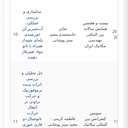
مدلسازی و
بررسی
بیست و هفتمین
عملکرد
همایش سالانه
صابر
آب‌شیرین‌کن
2019-04
بین المللی
خانمحمدی,مجید
خورشیدی
10
2019-0
مهندسی
سبز پوشانی
پله‌ای شیبدار
مکانیک ایران
همراه با نانو
مواد تغییرفاز
دهنده
حل تحلیلی و
بررسی
اثرات پدیده
ترموفورتیک
و حرکت
براونی بر
انتقال
سومین
حرارت
کنفرانس بین
فاطمه کرمی -
نانوسیال دو
11
1397-0
المللی مکانیک
مجید سبز پوشانی
فازی عبوری