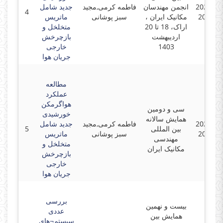
2024-05
انجمن مهندسان
فاطمه کرمی,مجید
جدید شامل
4
2024-0
مکانیک ایران ،
سبز پوشانی
ماتریس
اراک، 18 تا 20
متخلخل و
اردیبهشت
بازچرخش
1403
خارجی
جریان هوا
مطالعه
عملکرد
هواگرمکن
سی و دومین
خورشیدی
همایش سالانه
2024-05
فاطمه کرمی,مجید
جدید شامل
بین المللی
5
2024-0
سبز پوشانی
ماتریس
مهندسی
متخلخل و
مکانیک ایران
بازچرخش
خارجی
جریان هوا
بررسی
بیست و نهمین
عددی
همایش بین
سیستم¬های