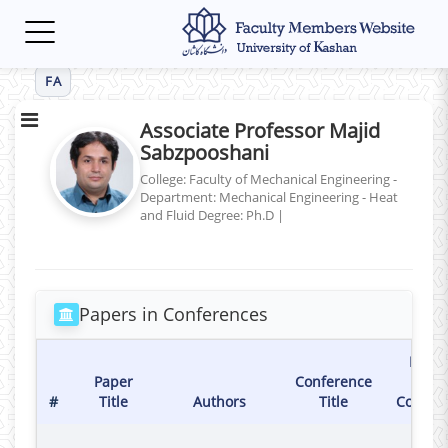
Toggle
navigation
FA
Associate Professor Majid
Sabzpooshani
College: Faculty of Mechanical Engineering -
Department: Mechanical Engineering - Heat
and Fluid
Degree: Ph.D
|
Papers in Conferences
Holdi
Paper
Conference
Date 
#
Title
Authors
Title
Confer