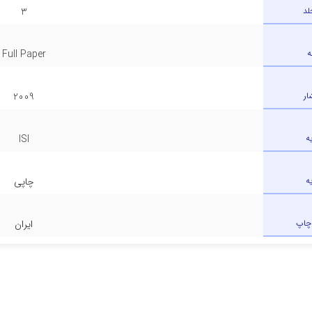
لد
3
ه
Full Paper
ار
2009
ه
ISI
ه
چاپی
چاپ
ایران