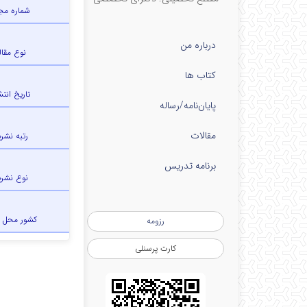
شماره مج
درباره من
نوع مقال
کتاب ها
تاریخ انتش
پایان‌نامه‌/رساله
مقالات
رتبه نشری
برنامه تدریس
نوع نشری
کشور محل 
رزومه
کارت پرسنلی