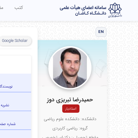
کتب
مق
EN
Google Scholar
نویسندگا
حمیدرضا تبریزی دوز
نشریه
استادیار
دانشکده: دانشکده علوم ریاضی
شماره صف
گروه: ریاضی کاربردی
مقطع تحصیلی: دکترای تخصصی