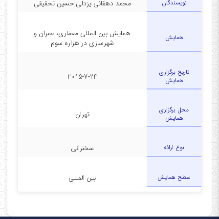
نویسندگان
محمد دهقانی یزدلی,حسین تحقیقی
همایش بین المللی معماری، عمران و
همایش
شهرسازی در هزاره سوم
تاریخ برگزاری
2015-7-24
همایش
محل برگزاری
تهران
همایش
نوع ارائه
سخنرانی
سطح همایش
بین المللی