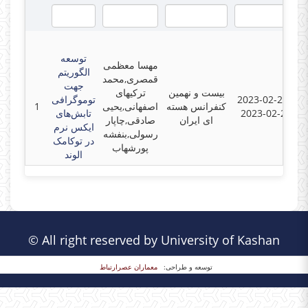
توسعه
مهسا معظمی
الگوریتم
قمصری,محمد
جهت
بیست و نهمین
ترکیهای
توموگرافی
2023-02-26 -
1
اصفهانی,یحیی
کنفرانس هسته
تابش‌های
2023-02-27
ای ایران
صادقی,چاپار
ایکس نرم
رسولی,بنفشه
در توکامک
پورشهاب
الوند
© All right reserved by University of Kashan
توسعه و طراحی:
معماران عصر‌ارتباط