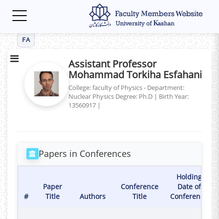
Toggle
navigation
FA
Assistant Professor
Mohammad Torkiha Esfahani
College: faculty of Physics - Department:
Nuclear Physics
Degree: Ph.D
|
Birth Year:
13560917
|
Papers in Conferences
Holding
Paper
Conference
Date of
#
Title
Authors
Title
Conference