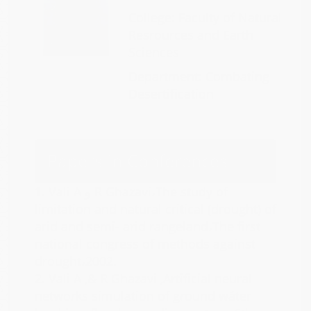
College: Faculty of Natural
Resrources and Earth
Sciences
Department: Combating
Desertification
Papers in Conferences
Vali A و R Ghazavi،The study of
1.
limitation and natural critical (drought) of
arid and semi- arid rangeland،The first
national congress of methods against
drought،2002.
2.
Vali A ,& R Ghazavi ,Artificial neural
networks simulation of ground wáter