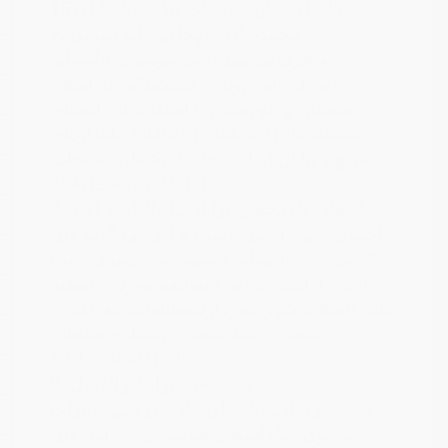
10،شماره صفحات 167،1400/05/16،ISC.
محمدصادق کهخاکهن,ابو الفضل
7.
رنجبرفردوئی,سیدحجت موسوی,عباسعلی
ولی،ارزیابی پویایی خشکسالی در استان
سیستان و بلوچستان با استفاده از داده‌های
ماهواره‌ای MODIS ( 2000-2015)،تحقیقات
مرتع و بیابان ایران،مجلد 26،شماره صفحات
754،1398/07/15،ISC.
عباسعلی ولی,حسن برابادی,ابوالقاسم امیر
8.
احمدی،تعیین الگوی کشت و ارزیابی گونه های
کشت شده با پساب تصفیه شده شهری جهت
احیای اراضی بیابانی (مطالعه موردی: تصفیه
خانه فاضلاب شهر سبزوار)،مطالعات جغرافیایی
مناطق خشک،مجلد 7،شماره صفحات
37،1395/08/10،ISC.
سمیه حیدرنژاد,ابو الفضل
9.
رنجبرفردوئی,عباسعلی ولی،بررسی تغییرات
محتوی رنگدانه‌های فتوسنتزی، پارامترهای