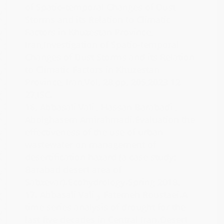
of Spatio-temporal Changes of Dust
Storms and its Relation to Climatic
Factors in Khuzestan Province,
Iran,Investigation of Spatio-temporal
Changes of Dust Storms and its Relation
to Climatic Factors in Khuzestan
Province, Iran,Vol. 28,pp. 205,2023 12
27,ISC.
16.
Abbasali Vali , Hassan Barabadi ,
Abolghasem Amirahmadi،Evaluation the
effectiveness of the use of urban
wastewater on management of
desertification hazard (a case study:
Barabad desert area of
Sabzevar)،Ecohydrology،Spring 2018.
Abbasali Vali و Fatemeh Roustaei،A
17.
time series analysis of drought for the
last five decades in Central Iran،Desert