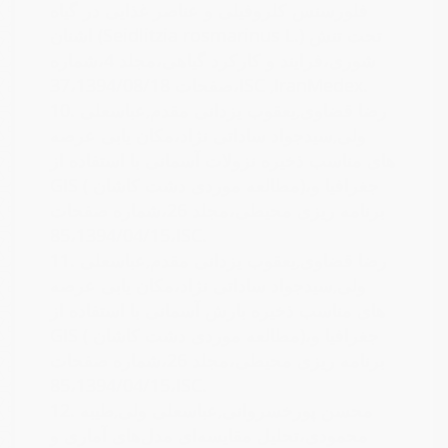
فلورسنس کلروفیلی و عناصر غذایی در گیاه
اشنان (Seidlitzia rosmarinus L.) تحت تنش
شوری،فرایند و کارکرد گیاهی،مجلد 4،شماره
صفحات 37،1394/08/18،ISC ,IranMedex.
رضا قضاوی,یعقوب یزدانی مقدم,عباسعلی
10.
ولی,سیدجواد ساداتی نژاد،مکان یابی عرصه
های مناسب ذخیره نزولات آسمانی با استفاده از
GIS ( مطالعه موردی دشت کاشان)،جغرافیا و
برنامه­ ریزی محیطی،مجلد 26،شماره صفحات
85،1394/04/15،ISC.
رضا قضاوی,یعقوب یزدانی مقدم,عباسعلی
11.
ولی,سیدجواد ساداتی نژاد،مکان یابی عرصه
های مناسب ذخیره بارش آسمانی با استفاده از
GIS ( مطالعه موردی دشت کاشان)،جغرافیا و
برنامه ریزی محیطی،مجلد 26،شماره صفحات
85،1394/04/15،ISC.
محسن پورخسروانی,عباسعلی ولی,طیبه
12.
محمودی،تحلیل مقایسه‌ای مدل‌های آماری و