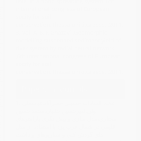
level in a flood spreading system ,6th
international congress of European
socity for soil
conservation.Thessaloniki,Greece. ,2011.
3.
Vali A ,& R Ghazavi ,Geomorphic
modelling suspended sediment yield of
river system by radial neural network
,6th international congress of European
socity for soil
conservation.Thessaloniki,Greece. ,2011.
Papers in Journals
اعظم السادات حسینی خضرآباد,عباسعلی
1.
ولی,امیرحسین حلبیان,محمد حسین
مختاری،مدل سازی و پیش نگری پارامترهای
اقلیمی در شمال غرب یزد با استفاده از مدل
های گردش کلی و سناریوهای واداشت