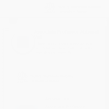
Toggle
navigation
FA
Associate Professor Abbasali
Vali
College: Faculty of Natural Resrources and
Earth Sciences - Department: Combating
Desertification
Degree: Ph.D
|
Abbasali Vali
Associate Professor