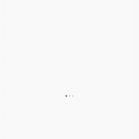
آنها در مناطق کوهستانی (مطالعه موردی:
حوضه آبخیز خارستان)،طبقه بندی لندفرم ها با
استفاده از شاخص موقعیت توپوگرافی و
بررسی ریسک واقعی فرسایش آنها در مناطق
کوهستانی (مطالعه موردی: حوضه آبخیز
خارستان)،مجلد 15،شماره صفحات
17،1402/05/15.
ساره هاشم گلوگردی,عباسعلی
5.
ولی,محمدرضاشریفی،بررسی روند بیابان‌زایی
در مرکز استان خوزستان با استفاده از داده‌های
سری‌های زمانی سنجش از دور،تحقیقات آب و
خاک ایران،مجلد 52،شماره صفحات
2843،1400/11/16،ISC.
فرشته مختاری,عباسعلی ولی,مسعود
6.
معیری,عباس امینی فسخودی،بررسی تأثیر
عملیات معدنکاری بر شهر بهارستان (نمونه
موردی: معادن لاشتر در مجاورت شهر
بهارستان)،جغرافیا و مخاطرات محیطی،مجلد