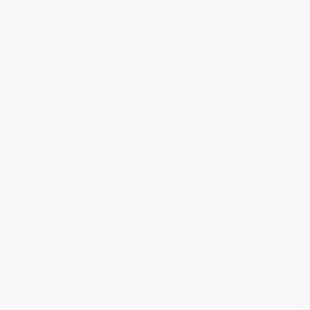
شبکه عصبی مصنوعی جهت برآورد حجم
رسوبات نبکا (مطالعه موردی: نبکاهای درختچه
گز در کویر ابراهیم‌آباد سیرجان)،پژوهشهای
ژئومورفولوژی کمی،مجلد 3،شماره صفحات
17،1394/03/02،ISC.
یعقوب یزدانی مقدم,عباسعلی ولی,رضا
13.
قضاوی،بررسی روش های زمین آمار در پهنه
بندی کیفی منابع آب زیر زمینی دشت
کاشان،جغرافیا و برنامه­ ریزی محیطی،مجلد
25،شماره صفحات 171،1393/09/15،ISC.
عباسعلی ولی،تأثیر گونه‌های Juncus
14.
gerardi و Halocnemum strobilaceum بر
برخی خصوصیات خاک محیط ریشه، مطالعه
موردی در شوره‌زار کرسیای داراب،علوم آب و
خاک،مجلد 10،شماره صفحات
261،1386/01/26،ISC.
مرضیه قمشیون,عباسعلی ولی,ابو الفضل
15.
رنجبرفردوئی,سیدحجت موسوی,nvestigation