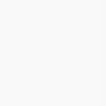
تابشی،نشریه پژوهش های اقلیم شناسی،مجلد
15،شماره صفحات 1،1403/03/29،JCR.
مجید افشاری,عباسعلی ولی،کارآیی سنجش
2.
از دور و خوارزمیکهای یادگیری ماشین در
پهنهبندی مناطق مستعد گردوغبار استان
اصفهان،مدیریت بیابان،مجلد 11،شماره صفحات
73،1402/09/15،ISC.
میثم ارامش,عباسعلی ولی,ابو الفضل
3.
رنجبرفردوئی،بررسی شاخص‌های
ژئومورفولوژیکی و رابطه آن با پوشش گیاهی
در تپه‌های ماسه‌ای (مطالعه موردی: آران و
بیدگل و کاشان)،پژوهشهای ژئومورفولوژی
کمّی،مجلد 12،شماره صفحات
114،1402/06/04،ISC.
فریده تاری پناه,ابو الفضل
4.
رنجبرفردوئی,عباسعلی ولی,مرضیه مکرم،طبقه
بندی لندفرم ها با استفاده از شاخص موقعیت
توپوگرافی و بررسی ریسک واقعی فرسایش