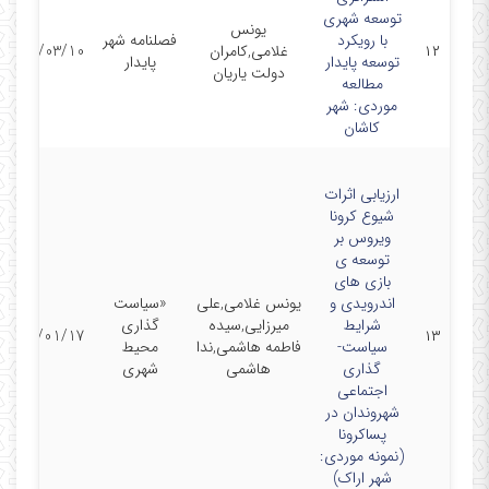
توسعه شهری
یونس
با رویکرد
فصلنامه شهر
۱۲
غلامی,کامران
1401/03/10
توسعه پایدار
پایدار
دولت یاریان
مطالعه
موردی: شهر
کاشان
ارزیابی اثرات
شیوع کرونا
ویروس بر
توسعه ی
بازی های
اندرویدی و
یونس غلامی,علی
«سیاست
شرایط
میرزایی,سیده
گذاری
1401/01/17
۱۳
سیاست-
فاطمه هاشمی,ندا
محیط
گذاری
هاشمی
شهری
اجتماعی
شهروندان در
پساکرونا
(نمونه موردی:
شهر اراک)