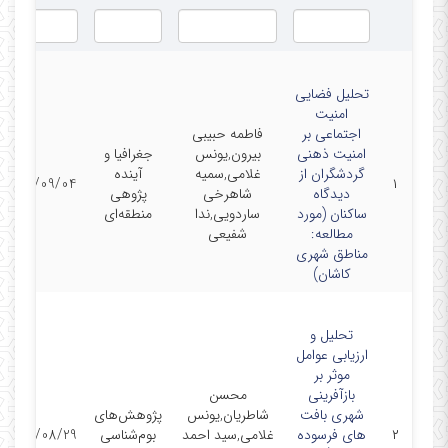
تحلیل فضایی
امنیت
اجتماعی بر
فاطمه حبیبی
امنیت ذهنی
بیرون,یونس
جغرافیا و
گردشگران از
غلامی,سمیه
آینده
1402/09/04
۱
دیدگاه
شاهرخی
پژوهی
ساکنان (مورد
ساردویی,ندا
منطقه‌ای
مطالعه:
شفیعی
مناطق شهری
کاشان)
تحلیل و
ارزیابی عوامل
موثر بر
بازآفرینی
محسن
شهری بافت
شاطریان,یونس
پژوهش‌های
۲
های فرسوده
غلامی,سید احمد
بوم‌شناسی
1402/08/29