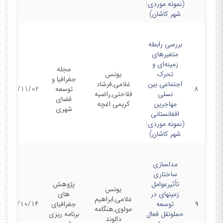
(نمونه موردی:
شهر کاشان)
بررسی رابطه
متغیرهای
زمینه‌ای و
مجله
تحرک
یونس
جغرافیا و
اجتماعی بین
غلامی,فرشاد
۸
توسعه
1401/11/02
نسلی
فلاحتی,راضیه
فضای
مهاجرین
کریمی اغچه
شهری
افغانستانی
(نمونه موردی:
شهر کاشان)
مدلسازی
ساختاری
تأثیرعوامل
پژوهش
یونس
زمینهای در
های
غلامی,ابراهیم
۹
توسعه
جغرافیای
1401/10/14
مولوی,هنگامه
حملونقل فعال
برنامه ریزی
دالوند