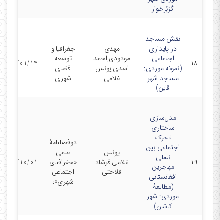
گزبُرخوار
نقش مساجد
در پایداری
مهدی
جغرافیا و
اجتماعی
مودودی,احمد
توسعه
1399/01/14
۱۸
(نمونه موردی:
اسدی,یونس
فضای
مساجد شهر
غلامی
شهری
قاین)
مدل‌سازی
ساختاری
تحرک
دوفصلنامۀ
اجتماعی بین
یونس
علمی
نسلی
۱۹
غلامی,فرشاد
«جغرافیای
1398/10/01
مهاجرین
فلاحتی
اجتماعی
افغانستانی
شهری»:
(مطالعۀ
موردی: شهر
کاشان)