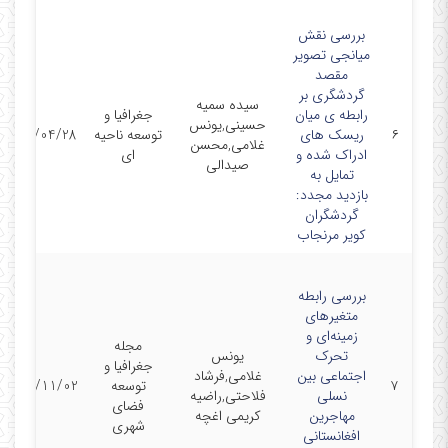
بررسی نقش
میانجی تصویر
مقصد
گردشگری بر
سیده سمیه
رابطه ی میان
جغرافیا و
حسینی,یونس
۶
ریسک های
توسعه ناحیه
1402/04/28
غلامی,محسن
ادراک شده و
ای
صیدالی
تمایل به
بازدید مجدد:
گردشگران
کویر مرنجاب
بررسی رابطه
متغیرهای
زمینه‌ای و
مجله
تحرک
یونس
جغرافیا و
اجتماعی بین
غلامی,فرشاد
۷
توسعه
1401/11/02
نسلی
فلاحتی,راضیه
فضای
مهاجرین
کریمی اغچه
شهری
افغانستانی