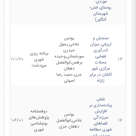
موردی:
روستای فش؛
شهرستان
کنگاور)
سنجش و
یونس
ارزیابی میزان
غلامی,رسول
تاب‌آوری
حیدری
برنامه ریزی
فضایی
سورشجانی,وحیده
۱۶
شهری
1400/01/20
محلات
برهمن,ابوالفضل
مرودشت
مرکزی شهر
دهقان
کاشان در برابر
جزی,حمید رضا
زلزله
اصولی
نقش
پیاده‌مداری بر
افزایش
دوفصلنامه
یونس
سرزندگی
پژوهش‌های
۱۷
غلامی,ابوالفضل
1399/06/01
فضاهای
بوم‌شناسی
دهقان جزی
شهری مطالعه
شهری
موردی شهر