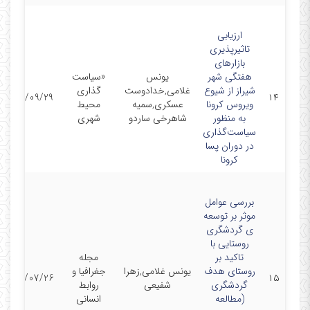
ارزیابی
تاثیرپذیری
بازارهای
هفتگی شهر
یونس
«سیاست
شیراز از شیوع
غلامی,خدادوست
گذاری
1400/09/29
۱۴
ویروس کرونا
عسکری,سمیه
محیط
به منظور
شاهرخی ساردو
شهری
سیاست‌گذاری
در دوران پسا
کرونا
بررسی عوامل
موثر بر توسعه
ی گردشگری
روستایی با
تاکید بر
مجله
روستای هدف
یونس غلامی,زهرا
جغرافیا و
1400/07/26
۱۵
گردشگری
شفیعی
روابط
(مطالعه
انسانی