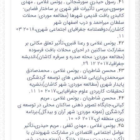
۴۱.
رسول حیدری سورشجانی , یونس غلامی , مهدی
موسوی،بررسی تأثیرات فقر شهری بر ساختار فضایی-
کالبدی بافت قدیمی شهرها (مطالعه موردی: محلات
سلطان میراحمد و درب اصفهان شهر
کاشان)،دوفصلنامه جغرافیای اجتماعی شهری،2018 03
11.
۴۲.
یونس غلامی و رعنا قنبری،تأثیر تعلق مکانی بر
مشارکت ساکنین در احیای محلات بافت فرسوده
(مطالعه موردی: محله صدره و سرفره کاشان)،اندیشه
جغرافیا،2017 12 29.
۴۳.
محسن شاطریان , یونس غلامی , محمدصادق
میرمحمدی،ارزیابی شاخص های توسعه گردشگری
پایدار شهری (مطالعه موردی: شهر کاشان)،نشریه
تحقیقات کاربردی علوم جغرافیایی،2017 10 11.
۴۴.
محسن شاطریان , یونس غلامی , مریم
کیانی،جایگاه تصویر ذهنی ساکنان محلی در توسعه ی
گردشگری (نمونه موردی: شهر آران و بیدگل)،برنامه
ریزی منطقه ای،2017 06 10.
۴۵.
یونس غلامی , مهدی ثقفی , مریم حیدری،تأثیر
عوامل اجتماعی اقتصادی در مشارکت شهروندان با
تأکید برمدیریت پسماند خانگی (نمونه موردی شهر