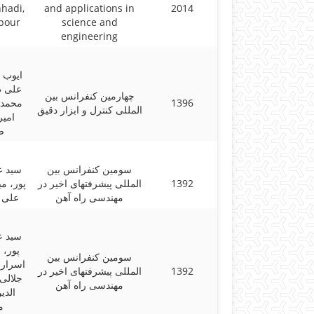
hadi,
and applications in
2014
ipour
science and
engineering
ایوب 
علی ،
چهارمین کنفرانس بین
محمد ،
1396
المللی کنترل و ابزار دقیق
امیر
ص
سومین کنفرانس بین
سید ع
پور، م،
المللی پیشرفتهای اخیر در
1392
مهندسی راه آهن
علی ا
سید ع
پور، 
سومین کنفرانس بین
اسراری
المللی پیشرفتهای اخیر در
1392
جلالی
مهندسی راه آهن
الدی
م