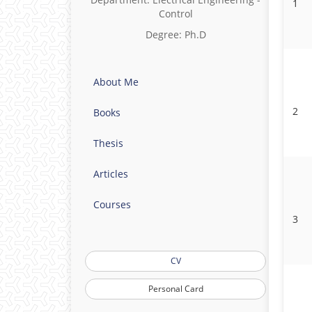
1
Control
Degree: Ph.D
About Me
2
Books
Thesis
Articles
Courses
3
CV
Personal Card