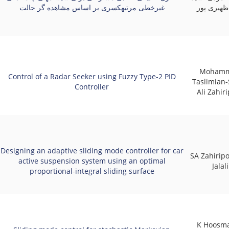
ظهیری پور
غیرخطی مرتبهکسری بر اساس مشاهده گر حالت
Moham
Control of a Radar Seeker using Fuzzy Type-2 PID
Taslimian
Controller
Ali Zahir
Designing an adaptive sliding mode controller for car
SA Zahiripo
active suspension system using an optimal
Jalali
proportional-integral sliding surface
K Hoosma