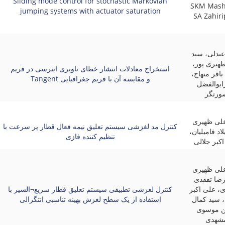
Sliding mode control for stochastic Markovian
SKM Mash
jumping systems with actuator saturation
SA Zahir
عبدلی، سید
ظهیری پور
استخراج معادلات انتشار خطای ناوبری اینرسی در فریم
باقر منهاج
Tangent و مقایسه آن با فریم جغرافیایی
ابوالفضل
ورتگر
لی ظهیری
کنترل مد لغزشی سیستم تعلیق نیمه فعال قطار پر سرعت با
یلاد فامیلیان
تنظیم کننده فازی
کبر جلالی
لی ظهیری
رضا تفقدی
، علی اکبر
کنترل لغزشی تطبیقی سیستم تعلیق قطار سریع¬السیر با
، سید کمال
استفاده از یک سطح لغزش بهینه تناسبی انتگرالی
ن موسوی
شهدی