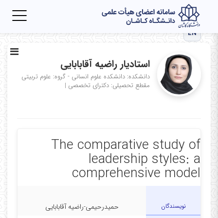
Toggle
igation
EN
استادیار راضیه آقابابایی
دانشکده: دانشکده علوم انسانی - گروه: علوم تربیتی
مقطع تحصیلی: دکترای تخصصی
|
The comparative study of
leadership styles: a
comprehensive model
نویسندگان
حمیدرحیمی-راضیه آقابابایی