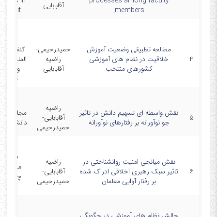
iences in
processes among faculty
آقابابایی
niversit
members,
سومین
مطالعه تطبیقی وضعیت آموزش
حمیدرحیمی-
کنفرانس ب
۴
خلاقیت در نظام های آموزشی
راضیه
المللی آم
کشورهای منتخب
آقابابایی
و پرور
تطبیقی
راضیه
نقش واسطه ای تسهیم دانش در تاثیر
مجله مدی
۵
آقابابایی-
جو نوآورانه بر رفتارهای نوآورانه
دانش سازم
حمیدرحیمی
فصلنامه
نقش میانجی امنیت روانشناختی در
راضیه
مدیریت 
۶
تاثیر سبک رهبری اخلاقی ادراک شده
آقابابایی-
چشم اندا
بر رفتار آوایی معلمان
حمیدرحیمی
آموزش
چالش نظام های آموزشی در چگونگی
دومین