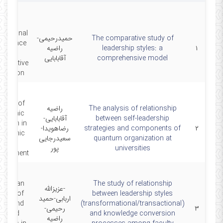
3rd
ernational
The comparative study of
حمیدرحیمی-
nference
۱
leadership styles: a
راضیه
on
comprehensive model
آقابابایی
parative
ucation
urnal of
The analysis of relationship
راضیه
cademic
between self-leadership
آقابابایی-
earch in
۲
strategies and components of
رضاهویدا-
onomic
quantum organization at
سعیدرجایی
and
universities
پور
agement
stralian
The study of relationship
-عزیزالله
urnal of
between leadership styles
اربابی-حمید
sic and
(transformational/transactional)
۳
رحیمی-
applied
and knowledge conversion
راضیه