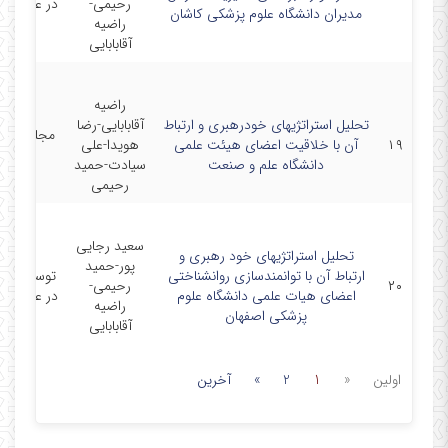
رحیمی-
در علوم پز
مدیران دانشگاه علوم پزشکی کاشان
راضیه
آقابابایی
راضیه
تحلیل استراتژیهای خودرهبری و ارتباط
آقابابایی-رضا
مجله مدی
۱۹
آن با خلاقیت اعضای هیئت علمی
هویدا-علی
تحول
دانشگاه علم و صنعت
سیادت-حمید
رحیمی
سعید رجایی
تحلیل استراتژیهای خود رهبری و
پور-حمید
ارتباط آن با توانمندسازی روانشناختی
توسعه آم
۲۰
رحیمی-
اعضای هیات علمی دانشگاه علوم
در علوم پز
راضیه
پزشکی اصفهان
آقابابایی
اولین
«
1
2
»
آخرین