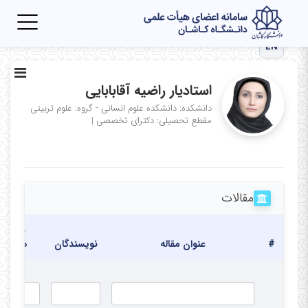
Toggle
igation
EN
استادیار راضیه آقابابایی
دانشکده: دانشکده علوم انسانی - گروه: علوم تربیتی
مقطع تحصیلی: دکترای تخصصی
|
مقالات
نشریه/
#
عنوان مقاله
نویسندگان
همایش