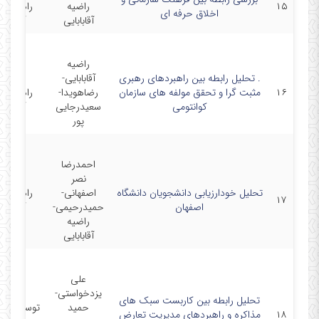
۱۵
راضیه
راهبردها
اخلاق حرفه ای
آقابابایی
آموزش
راضیه
. تحلیل رابطه بین راهبردهای رهبری
آقابابایی-
مجله
۱۶
مثبت گرا و تحقق مولفه های سازمان
رضاهویدا-
راهبردها
کوانتومی
سعیدرجایی
آموزش
پور
احمدرضا
نصر
تحلیل خودارزیابی دانشجویان دانشگاه
اصفهانی-
راهبردها
۱۷
اصفهان
حمیدرحیمی-
آموزش
راضیه
آقابابایی
علی
یزدخواستی-
تحلیل رابطه بین کاربست سبک های
حمید
توسعه آم
۱۸
مذاکره و راهبردهای مدیریت تعارض