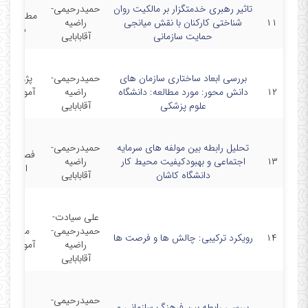
تاثیر رهبری خدمتگزار بر مالکیت روان
حمیدرحیمی-
مطالعات رف
۱۱
شناختی کارکنان با نقش میانجی
راضیه
سازمانی
حمایت سازمانی
آقابابایی
بررسی ابعاد ساختاری سازمان های
حمیدرحیمی-
پژوهش د
۱۲
دانش محور: مورد مطالعه: دانشگاه
راضیه
آموزش عل
علوم پزشکی
آقابابایی
پزشکی
تحلیل رابطه بین مولفه های سرمایه
حمیدرحیمی-
فصلنامه ر
۱۳
اجتماعی و بهبودکیفیت محیط کار
راضیه
اجتماعی
دانشگاه کاشان
آقابابایی
علی سیادت-
حمیدرحیمی-
مجله نام
۱۴
رویکرد ترکیبی: چالش ها و فرصت ها
راضیه
آموزش عا
آقابابایی
حمیدرحیمی-
مجله
بررسی رابطه بین فرهنگ سازمانی و