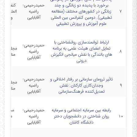
برخورد با پدیده دو زبانگی و چند
حمیدرحیمی-
کنفرانس ب
۷
زبانگی در کشورهای مختلف (مطالعه
راضیه
المللی آم
تطبیقی). دومین کنفرانس بین المللی
آقابابایی
و پرور
علوم آموزش و پرورش تطبیقی
تطبیقی
ارتباط توانمندسازی روانشناختی با
حمیدرحیمی-
تمایل اعضای هیئت علمی به برنامه
مجله مطال
۸
راضیه
های بالندگی با نقش میانجی انگیزش
منابع انس
آقابابایی
درونی
تاثیر ترومای سازمانی بر رفتار اخلاقی و
حمیدرحیمی-
مجله مطال
۹
وجدان‌کاری کارکنان: نقش
راضیه
منابع انس
تعدیل‌کننده فرهنگ‌سازمانی
آقابابایی
رابطه بین سرمایه اجتماعی و سرمایه
حمیدرحیمی-
مجله زن 
۱۰
روان شناختی در دانشجویان دختر
راضیه
مطالعا
دانشگاه کاشان
آقابابایی
خانواده