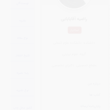
نویسندگان
راضیه آقابابایی
نشریه
استادیار
نوع مقاله
دانشکده: دانشکده علوم انسانی
گروه: علوم تربیتی
تاریخ انتشار
مقطع تحصیلی: دکترای تخصصی
رتبه نشریه
درباره من
نوع نشریه
کتاب ها
پایان‌نامه‌/رساله
کشور محل چاپ