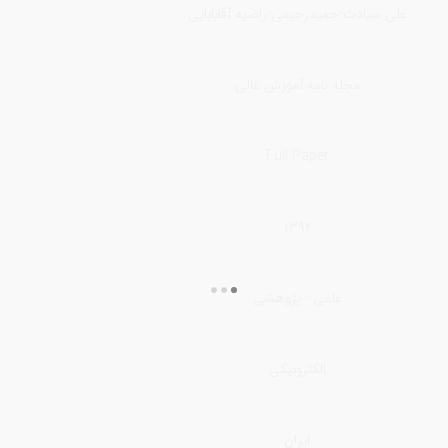
علی سیادت-حمیدرحیمی-راضیه آقابابایی
مجله نامه آموزش عالی
Full Paper
۱۳۹۲
علمی - پژوهشی
الکترونیکی
ایران