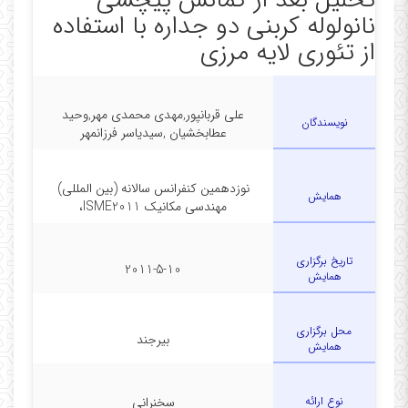
تحلیل بعد از کمانش پیچشی
نانولوله کربنی دو جداره با استفاده
از تئوری لایه مرزی
علی قربانپور,مهدی محمدی مهر,وحید
نویسندگان
عطابخشیان ,سیدیاسر فرزانمهر
نوزدهمین کنفرانس سالانه (بین المللی)
همایش
مهندسی مکانیک ISME2011،
تاریخ برگزاری
2011-5-10
همایش
محل برگزاری
بیرجند
همایش
نوع ارائه
سخنرانی