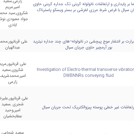
زارعی,سعید
ما بر پایداری و ارتعاشات نانولوله کربنی تک جداره کربنی حاوی
امیر,مریم
ن سیال با فرض شرط مرزی لغزشی بر بستر ویسکو پاسترناک
شکروی,سید محم
جواد معبودی نو
ابادی
حرارت بر انتشار موج پیچشی در نانولوله¬های چند جداره نیترید
علی قربانپور,محم
بور آرمچیر حاوی جریان سیال
عبدالهیان
علی قربانپور,مریم
Investigation of Electro-thermal transverse vibratio
شکروی,سعید
DWBNNRs conveying fluid
امیر,محمدشریف
زارعی
علی قربانپور,علیرض
شجری ,سعید
رتعاشات غیر خطی پوسته پیزوالکتریک تحت جریان سیال
امیر,وحید
عطابخشیان
سعید شجاعی