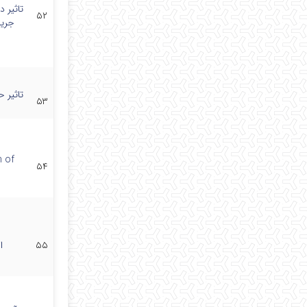
تاثیر د
۵۲
جریا
تاثیر 
۵۳
n of
۵۴
۵۵
ا