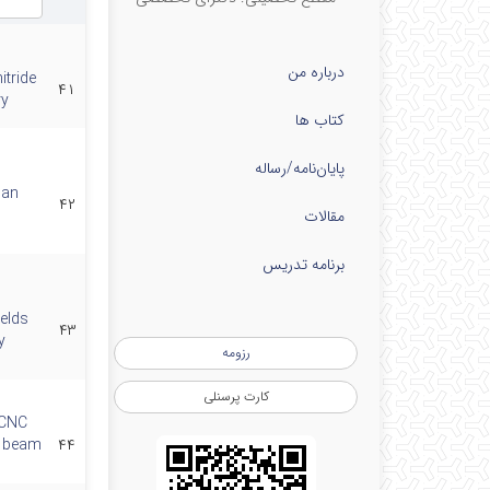
درباره من
itride
۴۱
ry
کتاب ها
پایان‌نامه‌/رساله
 an
۴۲
مقالات
برنامه تدریس
elds
۴۳
y
رزومه
کارت پرسنلی
WCNC
o beam
۴۴