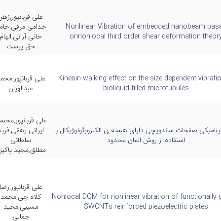
علی قربانپور,زهرا
Nonlinear Vibration of embedded nanobeam bas
خدامی مرقی,حام
onnonlocal third order shear deformation theor
خانی آرانی,الهام
حق پرست
Kinesin walking effect on the size dependent vibrati
علی قربانپور,محم
bioliquid-filled microtubules
عبدالهیان
علی قربانپور,محس
 دینامیکی صفحات ساندویچی دارای هسته ی الکترورئولوژیکال با
ایرانی رهقی,فرید
استفاده از روش المان محدود
سلطانی
مطلق,مجید پاکیز
علی قربانپور,رضا
Nonlocal DQM for nonlinear vibration of functionally
کلاه چی,محمد
SWCNTs reinforced piezoelectric plates
مسیبی,مجید
جمالی