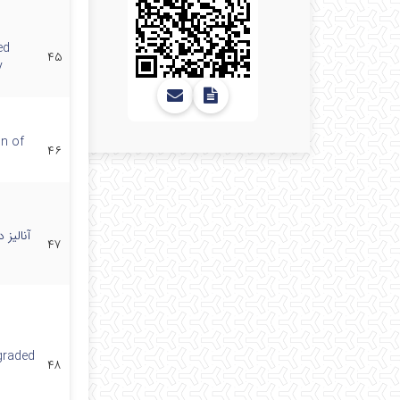
ed
۴۵
y
on of
۴۶
آنالیز
۴۷
 graded
۴۸