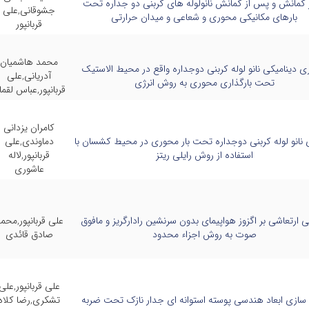
یز کمانش و پس از کمانش نانولوله های کربنی دو جداره تحت
جشوقانی,علی
بارهای مکانیکی محوری و شعاعی و میدان حرارتی
قربانپور
محمد هاشمیان
ری دینامیکی نانو لوله کربنی دوجداره واقع در محیط الاستیک
آدریانی,علی
تحت بارگذاری محوری به روش انرژی
قربانپور,عباس لقما
کامران یزدانی
ی نانو لوله کربنی دوجداره تحت بار محوری در محیط کشسان با
دماوندی,علی
استفاده از روش رایلی ریتز
قربانپور,لاله
عاشوری
ی ارتعاشی بر اگزوز هواپیمای بدون سرنشین رادارگریز و مافوق
علی قربانپور,محم
صوت به روش اجزاء محدود
صادق قائدی
علی قربانپور,على
 سازی ابعاد هندسی پوسته استوانه ای جدار نازک تحت ضربه
تشکرى,رضا کلاه