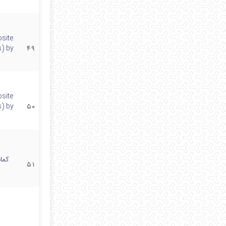
site
s) by
۴۹
site
s) by
۵۰
کما
۵۱