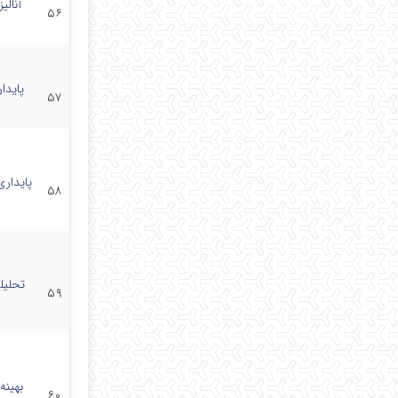
آنال
۵۶
پایدا
۵۷
پایدار
۵۸
تحلیل
۵۹
بهینه
۶۰