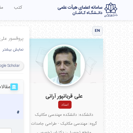
کتب
مق
EN
پروفسور علی ق
نمایش بیشتر
ogle Scholar
مقالا
علی قربانپور آرانی
استاد
#
دانشکده: دانشکده مهندسی مکانیک
گروه: مهندسی مکانیک - طراحی جامدات
مقطع تحصیلی: دکترای تخصصی