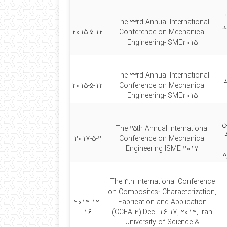
The 23rd Annual International
د
2015-5-12
Conference on Mechanical
Engineering-ISME2015
The 23rd Annual International
د
2015-5-12
Conference on Mechanical
Engineering-ISME2015
ن
The 25th Annual International
2017-5-2
Conference on Mechanical
Engineering ISME 2017
ه
The 4th International Conference
on Composites: Characterization,
2014-12-
Fabrication and Application
16
(CCFA-4) Dec. 16-17, 2014, Iran
University of Science &