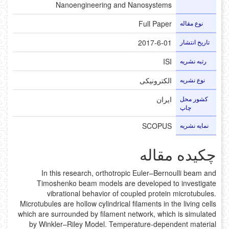
Nanoengineering and Nanosystems
نوع مقاله
Full Paper
تاریخ انتشار
2017-6-01
رتبه نشریه
ISI
نوع نشریه
الکترونیکی
کشور محل
ایران
چاپ
نمایه نشریه
SCOPUS
چکیده مقاله
In this research, orthotropic Euler–Bernoulli beam and
Timoshenko beam models are developed to investigate
vibrational behavior of coupled protein microtubules.
Microtubules are hollow cylindrical filaments in the living cells
which are surrounded by filament network, which is simulated
by Winkler–Riley Model. Temperature-dependent material