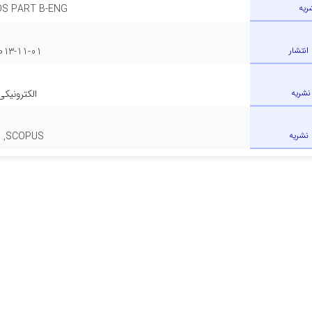
ریه
S PART B-ENG
 انتشار
013-11-01
نشریه
الکترونیکی
 نشریه
I ,SCOPUS