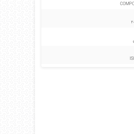
COMPO
2
IS