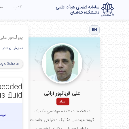
کتب
مق
EN
پروفسور علی ق
نمایش بیشتر
ogle Scholar
mbedded
علی قربانپور آرانی
s ﬂuid
استاد
دانشکده: دانشکده مهندسی مکانیک
نویس
گروه: مهندسی مکانیک - طراحی جامدات
مقطع تحصیلی: دکترای تخصصی