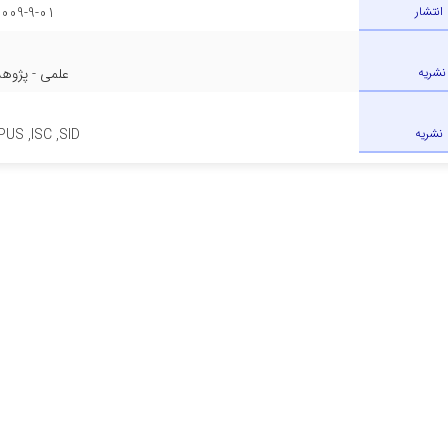
 انتشار
2009-9-01
 نشریه
علمی - پژوه
 نشریه
US ,ISC ,SID