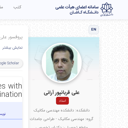
کتب
مق
EN
پروفسور علی ق
نمایش بیشتر
ogle Scholar
es with
علی قربانپور آرانی
ination
استاد
دانشکده: دانشکده مهندسی مکانیک
نویس
گروه: مهندسی مکانیک - طراحی جامدات
مقطع تحصیلی: دکترای تخصصی