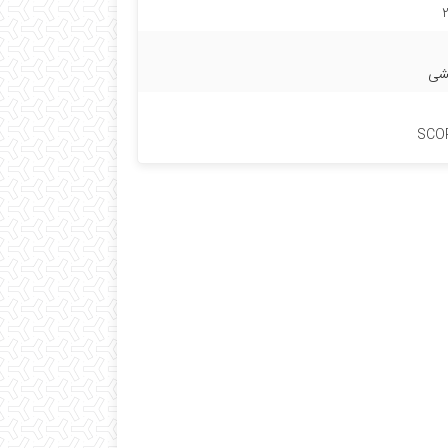
شی
SCOP