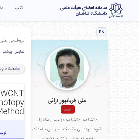
کتب
مق
EN
پروفسور علی ق
نمایش بیشتر
ogle Scholar
Y-SWCNT
علی قربانپور آرانی
omotopy
Method
استاد
دانشکده: دانشکده مهندسی مکانیک
گروه: مهندسی مکانیک - طراحی جامدات
نویس
مقطع تحصیلی: دکترای تخصصی