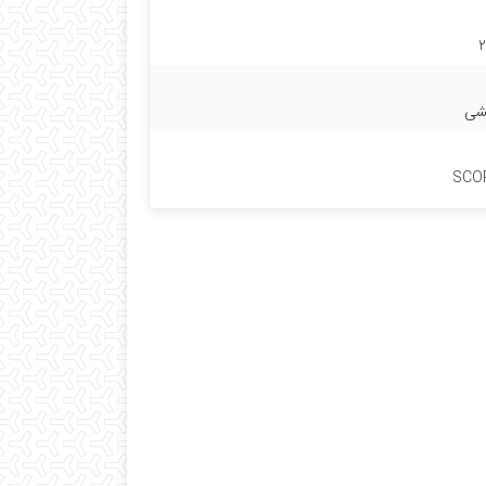
2
شی
SCOP