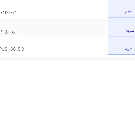
 انتشار
014-6-01
 نشریه
علمی - پژوه
 نشریه
US ,ISC ,SID