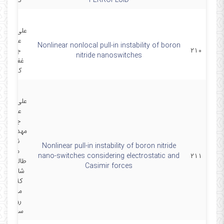
FERROFLUID
کلاه چی
علی قربانپو
عبدالرضا
Nonlinear nonlocal pull-in instability of boron
۲۱۰
جلیلوند-
nitride nanoswitches
غفاری-رض
کلاه چی
علی قربانپو
عبدالرضا
جلیلوند-
مهدی غفا
نطنزی-
Nonlinear pull-in instability of boron nitride
محسن
nano-switches considering electrostatic and
۲۱۱
طالبی مزر
Casimir forces
شاهی-رض
کلاه چی
میرعباس
رودباری-
سعید امی