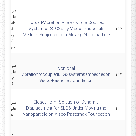
علی قربانپو
علی شیراو
Forced-Vibration Analysis of a Coupled
-امیرحسی
۲۱۲
System of SLGSs by Visco- Pasternak
قربان پور
Medium Subjected to a Moving Nano-particle
آرانی-سعی
امیر-الهام
حق پرس
علی قربانپو
Nonlocal
علی شیراو
vibrationofcoupledDLGSsystemsembeddedon
۲۱۳
-رهی-رض
Visco-Pasternakfoundation
کلاه چی
Closed-form Solution of Dynamic
علی قربانپو
۲۱۴
Displacement for SLGS Under Moving the
علی شیراو
Nanoparticle on Visco-Pasternak Foundation
-سعید امی
علی قربانپو