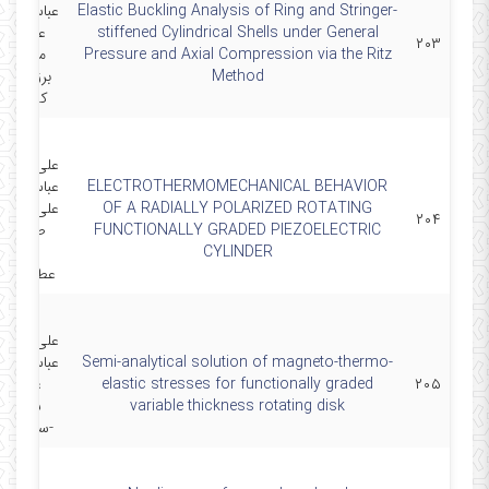
Elastic Buckling Analysis of Ring and Stringer-
عباس لقما
stiffened Cylindrical Shells under General
علی اکبر
۲۰۳
Pressure and Axial Compression via the Ritz
مصلائی
Method
برزکی-رض
کلاه چی
علی قربانپو
ELECTROTHERMOMECHANICAL BEHAVIOR
عباس لقما
OF A RADIALLY POLARIZED ROTATING
علی عبدال
۲۰۴
FUNCTIONALLY GRADED PIEZOELECTRIC
طاهری-
CYLINDER
وحید
عطابخشیا
علی قربانپو
Semi-analytical solution of magneto-thermo-
عباس لقما
۲۰۵
elastic stresses for functionally graded
علیرضا
variable thickness rotating disk
شجری
-سعید امی