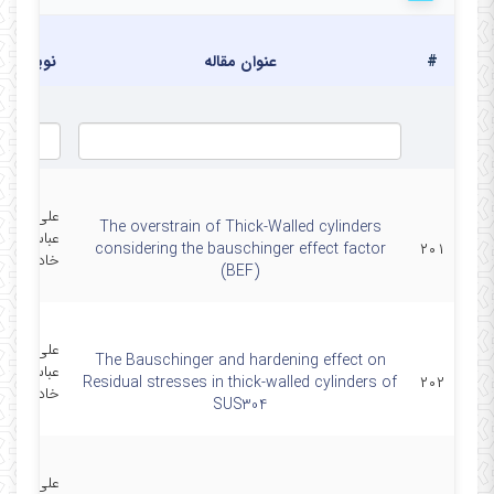
#
عنوان مقاله
نویسندگا
علی قربانپو
The overstrain of Thick-Walled cylinders
عباس لقما
considering the bauschinger effect factor
۲۰۱
خادمی زاد
(BEF)
مرادی
علی قربانپو
The Bauschinger and hardening effect on
عباس لقما
Residual stresses in thick-walled cylinders of
۲۰۲
خادمی زاد
SUS304
مرادی
علی قربانپو