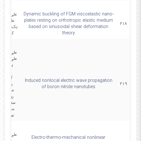
Dynamic buckling of FGM viscoelastic nano-
علی قربانپو
plates resting on orthotropic elastic medium
علی چرا
۲۱۸
based on sinusoidal shear deformation
بک زارع-ر
theory
کلاه چی
علی قربانپو
علی حفیظ
بیدگلی-
عباس
کرمعلی
Induced nonlocal electric wave propagation
۲۱۹
راوندی-
of boron nitride nanotubes
میرعباس
رودباری-
سعید امیر
محمدباقر
عزیزخانی
علی قربانپو
Electro-thermo-mechanical nonlinear
علیرضا