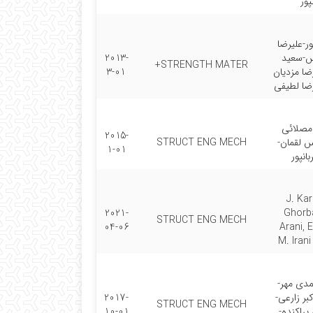
پور
ور-علیرضا
-سعید
2013-
STRENGTH MATER+
ضا مزدیان
3-01
ضا لطیفی
 مصلائی
2015-
س لقمان-
STRUCT ENG MECH
1-01
انپور
J. Kar
2021-
Ghorb
STRUCT ENG MECH
04-06
Arani, E
M. Iran
دی مهر-
بر زارعی-
2017-
STRUCT ENG MECH
راکنده-
10-01