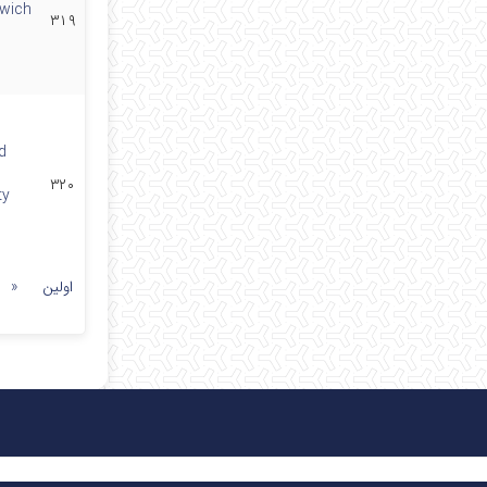
dwich
۳۱۹
d
۳۲۰
ty
اولین
«