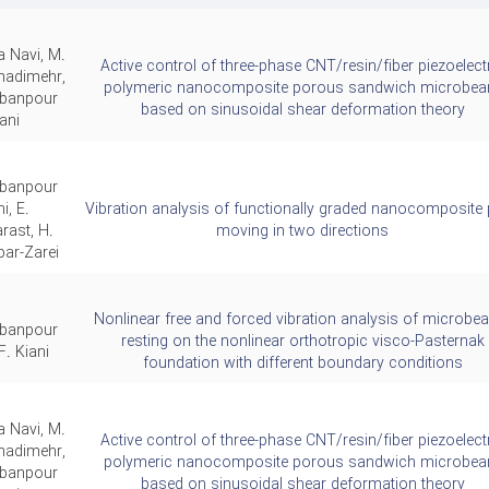
a Navi, M.
Active control of three-phase CNT/resin/fiber piezoelect
adimehr,
polymeric nanocomposite porous sandwich microbe
rbanpour
based on sinusoidal shear deformation theory
ani
rbanpour
i, E.
Vibration analysis of functionally graded nanocomposite 
rast, H.
moving in two directions
ar-Zarei
Nonlinear free and forced vibration analysis of microb
rbanpour
resting on the nonlinear orthotropic visco-Pasternak
F. Kiani
foundation with different boundary conditions
a Navi, M.
Active control of three-phase CNT/resin/fiber piezoelect
adimehr,
polymeric nanocomposite porous sandwich microbe
rbanpour
based on sinusoidal shear deformation theory