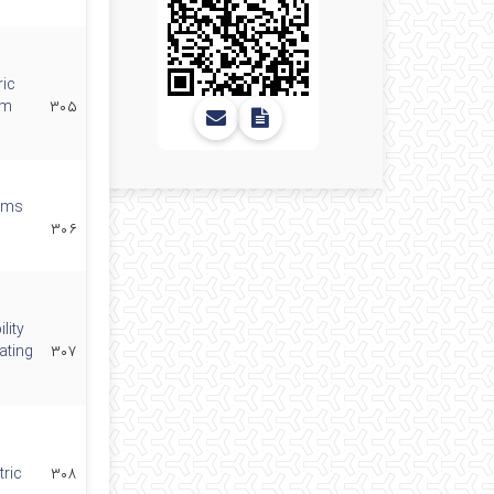
ric
am
۳۰۵
eams
۳۰۶
lity
ating
۳۰۷
tric
۳۰۸