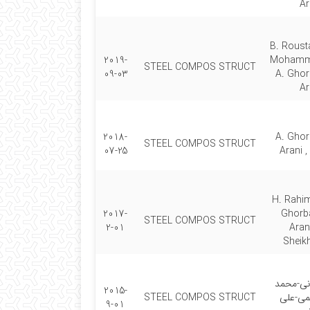
Ar
B. Roust
2019-
Mohamm
STEEL COMPOS STRUCT
09-03
A. Gho
Ar
2018-
A. Gho
STEEL COMPOS STRUCT
07-25
Arani ,
H. Rahim
2017-
Ghorb
STEEL COMPOS STRUCT
2-01
Aran
Sheik
نی-محمد
2015-
می-علی
STEEL COMPOS STRUCT
9-01