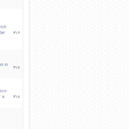
wich
der
۳۱۶
es in
۳۱۷
isco-
r a
۳۱۸