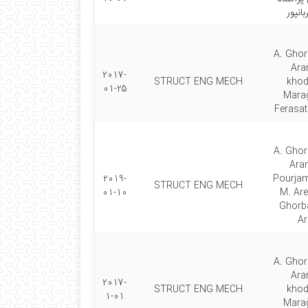
انپور
A. Gho
Aran
2017-
STRUCT ENG MECH
kho
01-25
Marag
Ferasa
A. Gho
Aran
2019-
Pourjam
STRUCT ENG MECH
01-10
M. Are
Ghorb
Ar
A. Gho
Aran
2017-
STRUCT ENG MECH
kho
1-01
Marag