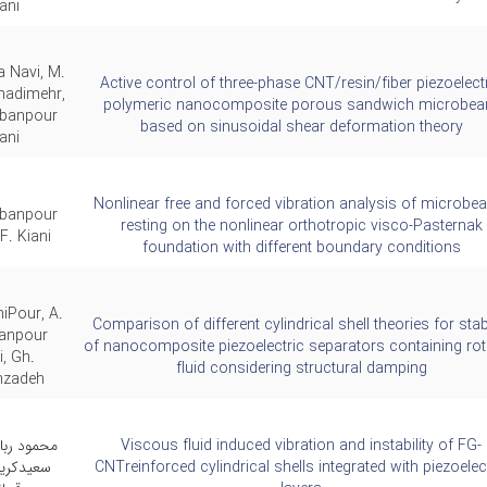
ani
a Navi, M.
Active control of three-phase CNT/resin/fiber piezoelect
adimehr,
polymeric nanocomposite porous sandwich microbe
rbanpour
based on sinusoidal shear deformation theory
ani
Nonlinear free and forced vibration analysis of microb
rbanpour
resting on the nonlinear orthotropic visco-Pasternak
 F. Kiani
foundation with different boundary conditions
iPour, A.
Comparison of different cylindrical shell theories for stabi
anpour
of nanocomposite piezoelectric separators containing rot
i, Gh.
fluid considering structural damping
hzadeh
Viscous fluid induced vibration and instability of FG-
محمود ربا
CNTreinforced cylindrical shells integrated with piezoelec
سعیدکری