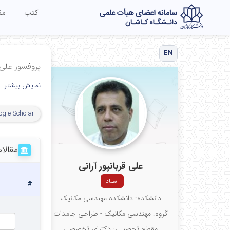
کتب
مق
EN
پروفسور علی ق
نمایش بیشتر
ogle Scholar
مقالا
علی قربانپور آرانی
استاد
#
دانشکده: دانشکده مهندسی مکانیک
گروه: مهندسی مکانیک - طراحی جامدات
مقطع تحصیلی: دکترای تخصصی