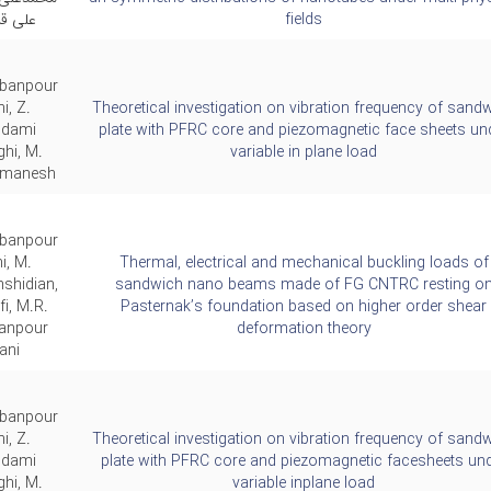
fields
علی قرب
rbanpour
i, Z.
Theoretical investigation on vibration frequency of sand
ddami
plate with PFRC core and piezomagnetic face sheets un
hi, M.
variable in plane load
tmanesh
rbanpour
i, M.
Thermal, electrical and mechanical buckling loads of
shidian,
sandwich nano beams made of FG CNTRC resting o
fi, M.R.
Pasternak’s foundation based on higher order shear
anpour
deformation theory
ani
rbanpour
i, Z.
Theoretical investigation on vibration frequency of sand
ddami
plate with PFRC core and piezomagnetic facesheets un
hi, M.
variable inplane load