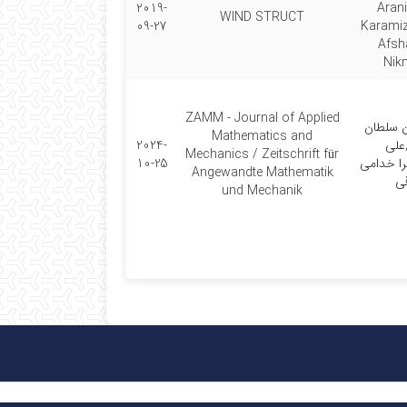
2019-
Arani
WIND STRUCT
09-27
Karamiz
Afsha
Nik
ZAMM - Journal of Applied
 سلطان
Mathematics and
,علی
2024-
Mechanics / Zeitschrift für
هرا خدامی
10-25
Angewandte Mathematik
ی
und Mechanik