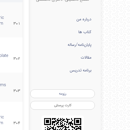
ric
درباره من
am
۳۰۱
کتاب ها
پایان‌نامه‌/رساله
plate
مقالات
۳۰۲
برنامه تدریس
eams
۳۰۳
رزومه
کارت پرسنلی
ric
am
۳۰۴