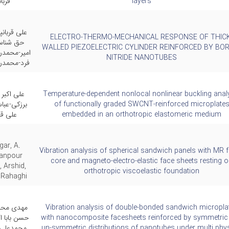
layers
قربان
علی قربانپ
ELECTRO-THERMO-MECHANICAL RESPONSE OF THICK
حق شناس
WALLED PIEZOELECTRIC CYLINDER REINFORCED BY BO
امیر-محمدر
NITRIDE NANOTUBES
فرد-محمدر
Temperature-dependent nonlocal nonlinear buckling anal
علی اکبر
of functionally graded SWCNT-reinforced microplate
برزکی-عبا
embedded in an orthotropic elastomeric medium
علی قرب
gar, A.
Vibration analysis of spherical sandwich panels with MR f
anpour
core and magneto-electro-elastic face sheets resting 
, Arshid,
orthotropic viscoelastic foundation
i Rahaghi
Vibration analysis of double-bonded sandwich micropla
مهدی محم
with nanocomposite facesheets reinforced by symmetric
حسن بابا اک
un-symmetric distributions of nanotubes under multi phys
محمدعلی پ