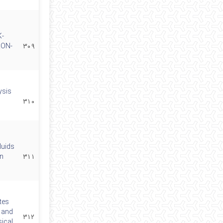
-
RON-
۳۰۹
ysis
s
۳۱۰
luids
on
۳۱۱
tes
 and
۳۱۲
ical