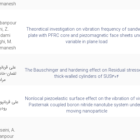
tmanesh
rbanpour
i, Z.
Theoretical investigation on vibration frequency of sand
ddami
plate with PFRC core and piezomagnetic face sheets un
hi, M.
variable in plane load
tmanesh
علی قربان
The Bauschinger and hardening effect on Residual stress
لقمان-خاد
thick-walled cylinders of SUS304
مرا
Nonlocal piezoelastic surface effect on the vibration of v
علی قربانپو
Pasternak coupled boron nitride nanotube system unde
رودب
moving nanoparticle
eini, A.
anpour