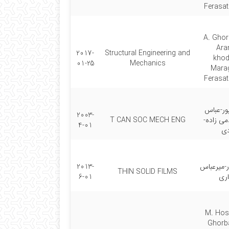
Ferasa
A. Gho
Aran
2017-
Structural Engineering and
kho
01-25
Mechanics
Marag
Ferasa
پور-عباس
2003-
می زاده-
T CAN SOC MECH ENG
4-01
دی
ر-میرعباس
2013-
THIN SOLID FILMS
اری
6-01
M. Hoss
Ghorb