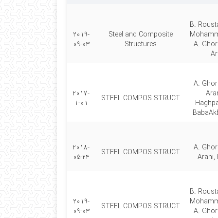
B. Roust
2019-
Steel and Composite
Mohamm
09-03
Structures
A. Gho
Ar
A. Gho
2017-
Aran
STEEL COMPOS STRUCT
1-01
Haghpa
BabaAkb
2018-
A. Gho
STEEL COMPOS STRUCT
05-24
Arani, 
B. Roust
2019-
Mohamm
STEEL COMPOS STRUCT
09-03
A. Gho