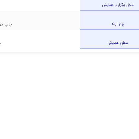
محل برگزاری همایش
نوع ارائه
چاپ در 
سطح همایش
ب