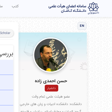
کتب
مق
EN
Scholar
بررسی
حسن احمدی زاده
دانشیار
عضو هیئت علمی تمام وقت
دانشکده: دانشکده ادبیات و زبان های خارجی
گروه: الهیات و معارف اسلامی- ادیان و فلسفه