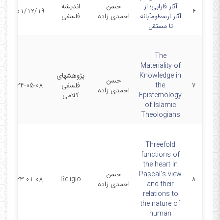
آثار فارابی؛ از
حسن
اندیشه
1401/12/19
۶
آثار ارسطومآبانه
احمدی زاده
فلسفی
تا مستقل
The
Materiality of
Knowledge in
پژوهشهای
حسن
۷
the
فلسفی
2024-05-08
احمدی زاده
Epistemology
کلامی
of Islamic
Theologians
Threefold
functions of
the heart in
Pascal's view
حسن
2023-01-08
Religio
۸
and their
احمدی زاده
relations to
the nature of
human