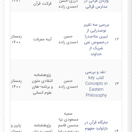
واژگان قرآنی در
درزی-حسن
1401
قرائت قرآن
مدارس قِرائی
احمدی زاده
بررسی سه تقریر
نوصدرایی از
تبیین ملاصدرا
حسن
زمستان
۱۲
آینه معرفت
درخصوص نفی
احمدی زاده
۱۴۰۰
شریک از
خداوند
: نقد و بررسی
پژوهشنامه
کتاب key
حسن
انتقادی متون
زمستان
Concepts in
۱۳
احمدی زاده
و برنامه¬های
۱۴۰۰
Eastern
علوم انسانی
Philosophy
سمیه
مسعودی نیا-
جایگاه قرآن در
محسن قاسم
پژوهشنامه
پاییز و
بازتولید مفهوم
۱۴
پور-حمیدرضا
تفسیر و زبان
زمستان