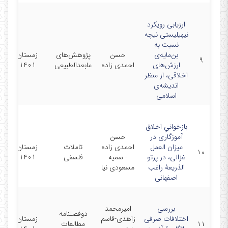
ارزیابی رویکرد
نیهیلیستی نیچه
نسبت به
بن‌مایه‌ی
حسن
پژوهش‌های
زمستان
۹
ارزش‌های
احمدی زاده
مابعدالطبیعی
1401
اخلاقی، از منظر
اندیشه‌ی
اسلامی
بازخوانیِ اخلاق
آموزگاری در
حسن
میزان العمل
احمدی زاده
تاملات
زمستان
۱۰
غزالی، در پرتو
- سمیه
فلسفی
1401
الذریعۀ راغب
مسعودی نیا
اصفهانی
بررسی
امیرمحمد
دوفصلنامه
اختلافات صرفی
زاهدی-قاسم
زمستان
۱۱
مطالعات