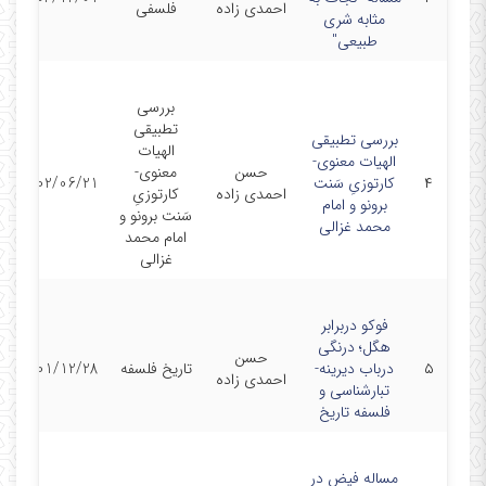
احمدی زاده
فلسفی
مثابه شری
طبیعی"
بررسی
تطبیقی
بررسی تطبیقی
الهیات
الهیات معنوی-
حسن
معنوی-
۴
کارتوزیِ سَنت
1402/06/21
احمدی زاده
کارتوزیِ
برونو و امام
سَنت برونو و
محمد غزالی
امام محمد
غزالی
فوکو دربرابر
هگل؛ درنگی
حسن
۵
درباب دیرینه-
تاریخ فلسفه
1401/12/28
احمدی زاده
تبارشناسی و
فلسفه تاریخ
مساله فیض در