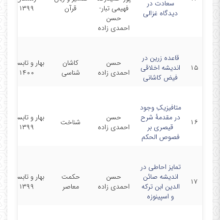
سعادت در
فهیمی تبار-
قرآن
۱۳۹۹
دیدگاه غزالی
حسن
احمدی زاده
قاعده زرین در
حسن
کاشان
بهار و تابستان
۱۵
اندیشه اخلاقی
احمدی زاده
شناسی
۱۴۰۰
فیض کاشانی
متافیزیکِ وجود
در مقدمۀ شرح
حسن
بهار و تابستان
۱۶
شناخت
قیصری بر
احمدی زاده
۱۳۹۹
فصوص الحکم
تمایز احاطی در
اندیشه صائن
حسن
حکمت
بهار و تابستان
۱۷
الدین ابن ترکه
احمدی زاده
معاصر
۱۳۹۹
و اسپینوزه