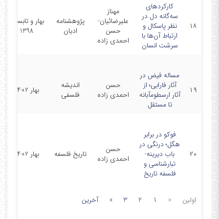
کارکردهای
مهناز
سه‌گانه دل در
علیرضائیان-
پژوهشنامه
بهار و تابستان
۱۸
نظر پاسکال و
حسن
ادیان
1398
ارتباط آن‌ها با
احمدی زاده
سرشت انسان
مساله فیض در
آثار فارابی؛ از
حسن
اندیشه
۱۹
بهار 1402
آثار ارسطومآبانه
احمدی زاده
فلسفی
تا مستقل
فوکو در برابر
هگل؛ درنگی در
حسن
۲۰
باب دیرینه-
تاریخ فلسفه
بهار 1402
احمدی زاده
تبارشناسی و
فلسفه تاریخ
اولین
«
1
2
3
»
آخرین