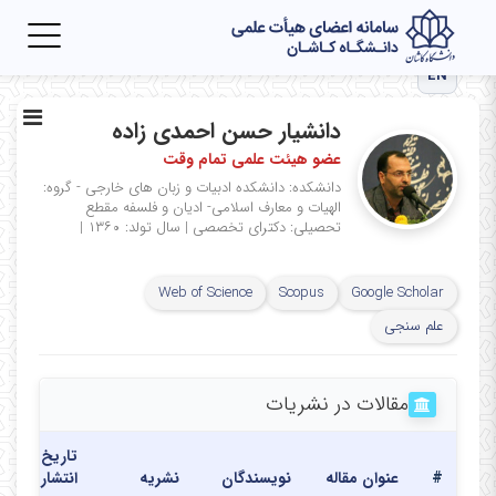
Toggle
igation
EN
دانشیار حسن احمدی زاده
عضو هیئت علمی تمام وقت
دانشکده: دانشکده ادبیات و زبان های خارجی - گروه:
الهیات و معارف اسلامی- ادیان و فلسفه
مقطع
تحصیلی: دکترای تخصصی
|
سال تولد: ۱۳۶۰
|
Web of Science
Scopus
Google Scholar
علم سنجی
مقالات در نشریات
تاریخ
#
عنوان مقاله
نویسندگان
نشریه
انتشار