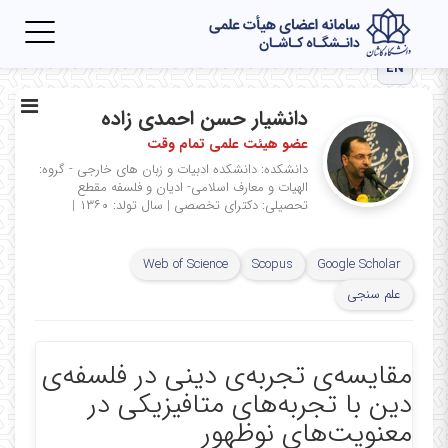
Toggle
igation
EN
دانشیار حسن احمدی زاده
عضو هیئت علمی تمام وقت
دانشکده: دانشکده ادبیات و زبان های خارجی - گروه:
الهیات و معارف اسلامی- ادیان و فلسفه
مقطع
تحصیلی: دکترای تخصصی
|
سال تولد: ۱۳۶۰
|
Web of Science
Scopus
Google Scholar
علم سنجی
مقایسه‌ی تجربه‌ی دینی در فلسفه‌ی
دین با تجربه‌های متافیزیکی در
معنویت‌های نوظهور