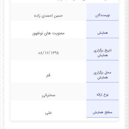
نویسندگان
حسن احمدی زاده
همایش
معنویت های نوظهور
تاریخ برگزاری
08/12/1398
همایش
محل برگزاری
قم
همایش
نوع ارائه
سخنرانی
سطح همایش
ملی