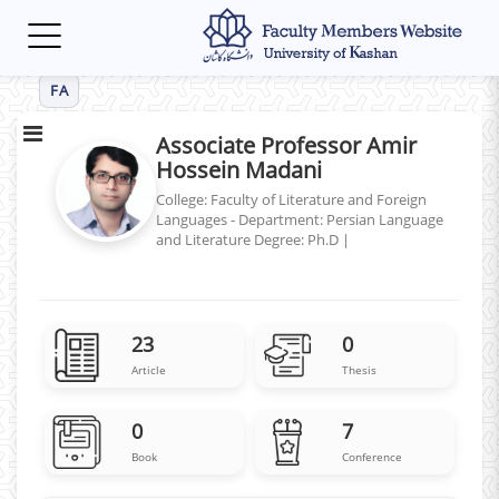
Toggle
navigation
FA
Associate Professor Amir
Hossein Madani
College: Faculty of Literature and Foreign
Languages - Department: Persian Language
and Literature
Degree: Ph.D
|
23
0
Article
Thesis
0
7
Book
Conference