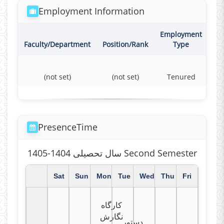
Employment Information
Employment
Co
Faculty/Department
Position/Rank
Type
(not set)
(not set)
Tenured
F
PresenceTime
سال تحصیلی 1404-1405 Second Semester
Sat
Sun
Mon
Tue
Wed
Thu
Fri
کارگاه
نگارش
دستور