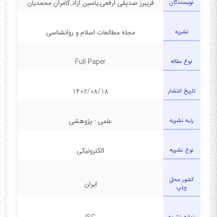
نویسندگان
فریبرز صدیقی ارفعی,یاسین ازاد,کامران محمدیان
نشریه
مجله مطالعات اسلام و روانشناسی
نوع مقاله
Full Paper
تاریخ انتشار
1402/08/18
رتبه نشریه
علمی - پژوهشی
نوع نشریه
الکترونیکی
کشور محل
ایران
چاپ
نمایه نشریه