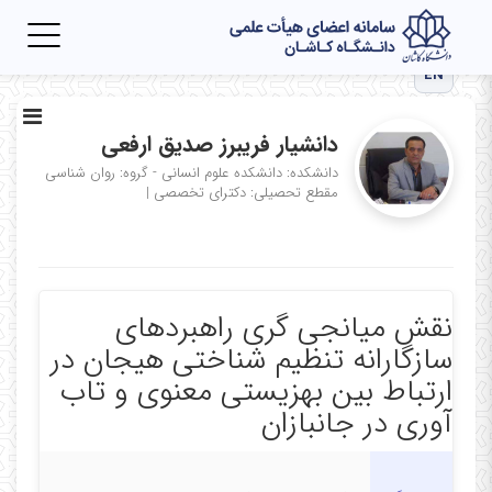
Toggle
igation
EN
دانشیار فریبرز صدیق ارفعی
دانشکده: دانشکده علوم انسانی - گروه: روان شناسی
مقطع تحصیلی: دکترای تخصصی
|
نقش میانجی گری راهبردهای
سازگارانه تنظیم شناختی هیجان در
ارتباط بین بهزیستی معنوی و تاب
آوری در جانبازان