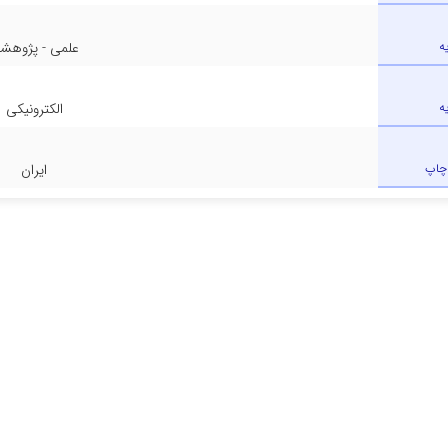
ه
علمی - پژوهش
ه
الکترونیکی
چاپ
ایران