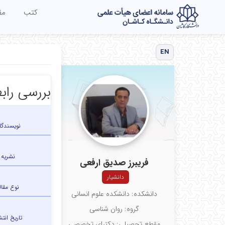
کتب
مق
EN
بررسی راب
نویسندگا
نشریه
فریبرز صدیق ارفعی
دانشیار
نوع مقال
دانشکده: دانشکده علوم انسانی
گروه: روان شناسی
تاریخ انتش
مقطع تحصیلی: دکترای تخصصی