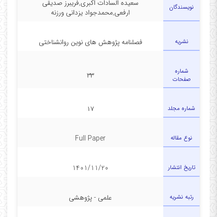
سعیده السادات اکبری,فریبرز صدیقی
نویسندگان
ارفعی,محمدجواد یزدانی ورزنه
نشریه
فصلنامه پژوهش های نوین روانشناختی
شماره
۳۳
صفحات
شماره مجلد
۱۷
نوع مقاله
Full Paper
تاریخ انتشار
1401/11/20
رتبه نشریه
علمی - پژوهشی