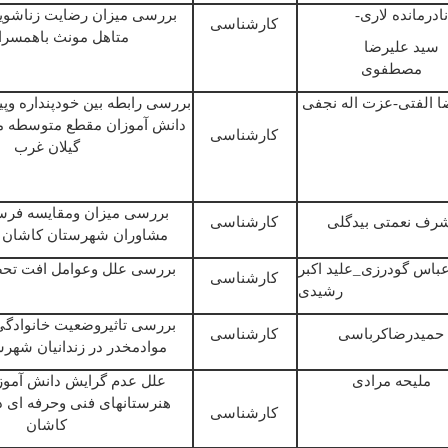
نادرمانده
لاری
-
بررسی
میزان
رضایت
زناشوی
کارشناسی
متاھل
مونث
باھمسرا
سید علیرضا
مصطفوی
ا الفتی
-
عزت
اله
نجفی
بررسی
رابطه
بین
خودپنداره
وپ
دانش
آموزان
مقطع
متوسطه م
کارشناسی
گیلان
غرب
بررسی
میزان
ومقایسه
فرس
شرف
نعمتی
بیدگلی
کارشناسی
مشاوران
شهرستان
کاشان
باس
گودرزی
_
علید اکبر
بررسی
علل
وعوامل
افت
تحص
کارشناسی
رشیدی
بررسی
تاثیروضعیت
خانوادگی
حمیدرضاکرباسی
کارشناسی
موادمخدر در
زندانیان
شهرست
ملیحه
مرادی
علل
عدم
گرایش
دانش
آموز
ھ
نرستان
ھ
ای
فنی
وحرفه
ای
د
کارشناسی
کاشان