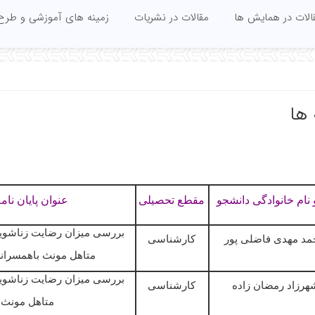
الات در همایش ها
مقالات در نشریات
زمینه های آموزشی و طرح
 ها
 نام خانوادگی دانشجو
مقطع
تحصیلی
عنوان
پایان
نام
بررسی
میزان
رضایت
زناشوی
مد مهدی
فاضلی
پور
کارشناسی
متاھل
مونث
باھمسران
بررسی
میزان
رضایت
زناشوی
هرزاد
رمضان
زاده
کارشناسی
متاھل
مونث