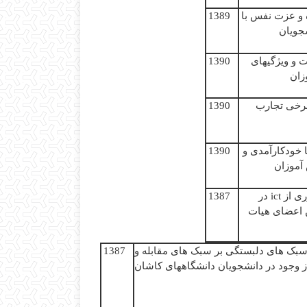
و
عزت
نفس با
1389
جویان
ت
و
ویژگی
ھ
ای
1390
زان
رخی
تجارب
1390
ا
خودکارآمدی و
1390
آموزان
ری
از
ict
در
1387
ن اعضای هیات
 سبک ھای دلبستگی بر سبک ھای مقابله و
1387
از وجود در دانشجویان دانشگاھھای کاشان