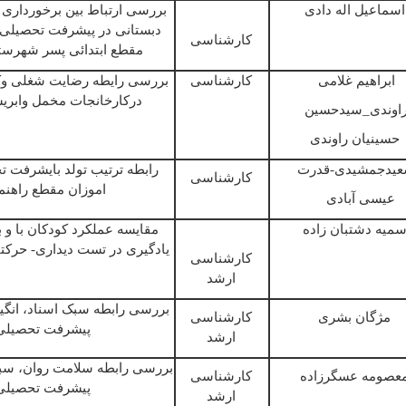
اسماعیل
اله
دادی
بررسی
ارتباط
بین
برخورداری
دبستانی
در پیشرفت
تحصیلی
کارشناسی
مقطع
ابتدائی
پسر شهرست
ابراھیم
غلامی
کارشناسی
بررسی
رایطه
رضایت
شغلی
وک
درکارخانجات
مخمل
وابری
اوندی
_
سیدحسین
حسینیان
راوندی
یدجمشیدی
-
قدرت
رابطه
ترتیب
تولد
بایشرفت
ت
کارشناسی
اموزان
مقطع
را
ھ
نم
عیسی
آبادی
میه
دشتبان
زاده
مقایسه
عملکرد
کودکان
با
و
ب
یادگیری
در
تست
دیداری
-
حرکت
کارشناسی
ارشد
بررسی
رابطه
سبک
اسناد،
انگ
مژگان
بشری
کارشناسی
پیشرفت
تحصیلی
ارشد
بررسی
رابطه
سلامت
روان،
سب
عصومه
عسگرزاده
کارشناسی
پیشرفت
تحصیلی
ارشد