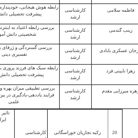
رابطه
ھ
وش
ھ
یجانی،
خودپنداره
فاطمه
سلامی
کارشناسی
پیشرفت
تحصیلی
دانش
ارشد
بررسی
رابطه
اعتیاد
به
اینترن
زینب
گندمی
کارشناسی
شخصیتی
دانش
آمو
ارشد
بررسی
گستردگی
و
ژرفای
ب
جان
عسکری
بابادی
کارشناسی
تفسیری
دینی
ارشد
رابطه
سبک
ھ
ای
فرزند
پروری
ب
زھرا
نایینی
فرد
کارشناسی
پیشرفت
تحصیلی
دانش
ارشد
بررسی
تطبیقی
میزان
بھره
و
ھره
میرزایی
مقدم
کارشناسی
فرایند یاددهی-یادگیری در بی
ارشد
علمی
تاثیر
ابر
20
زکیه
نجاریان
خوراسگانی
کارشناسی