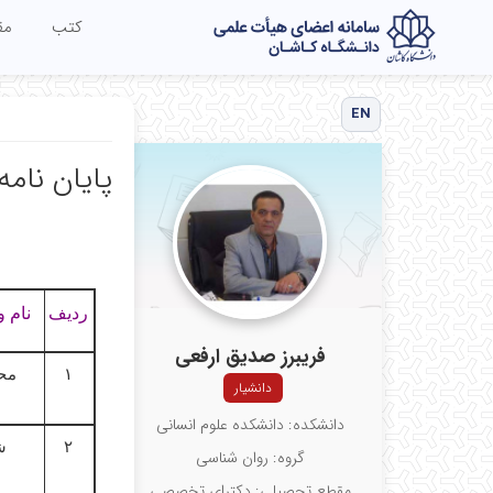
کتب
مق
EN
پایان نامه
ردیف
نام و
فریبرز صدیق ارفعی
۱
مح
دانشیار
دانشکده: دانشکده علوم انسانی
۲
ش
گروه: روان شناسی
مقطع تحصیلی: دکترای تخصصی