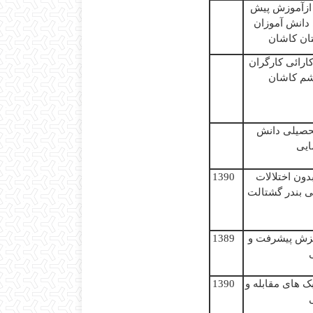
ازآموزش
پیش
دانش
آموزان
ان
کاشان
ارائی کارگران
شم
کاشان
حصیلی
دانش
ایی
دون
اختلالات
1390
ی
بندر گشتالت
یزش
پیشرفت و
1389
ک
ھ
ای مقابله
و
1390