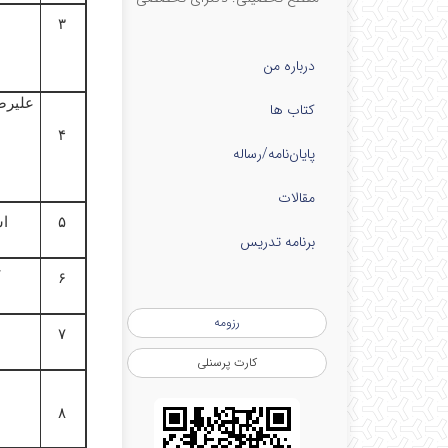
۳
درباره من
علیرض
کتاب ها
۴
پایان‌نامه‌/رساله
مقالات
۵
ا
برنامه تدریس
ع
۶
رزومه
۷
کارت پرسنلی
۸