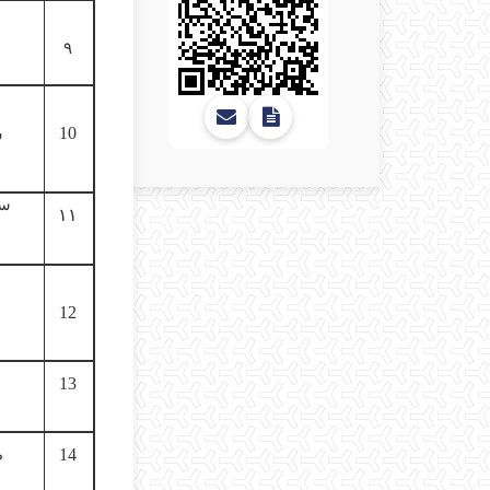
۹
10
ر
سع
۱۱
س
12
13
14
م