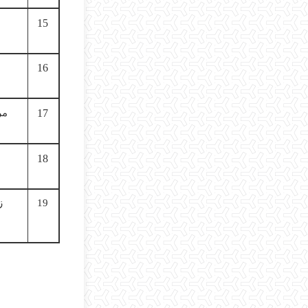
15
16
17
مر
18
19
ز