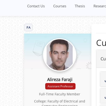
Contact Us
Courses
Thesis
Researc
FA
Cu
Cu
Alireza Faraji
Assistant Professor
Full-Time Faculty Member
College: Faculty of Electrical and
Computer Engineering