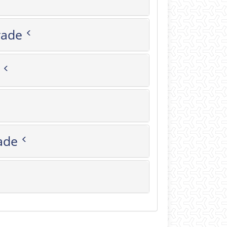
or's Grade
 Grade