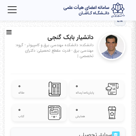
Toggle
igation
EN
دانشیار بابک گنجی
دانشکده: دانشکده مهندسی برق و کامپیوتر - گروه:
مهندسی برق - قدرت
مقطع تحصیلی: دکترای
تخصصی
|
۰
۰
پایان‌نامه‌/رساله
مقاله
۰
۰
همایش
کتاب
سوابق تحصیلی