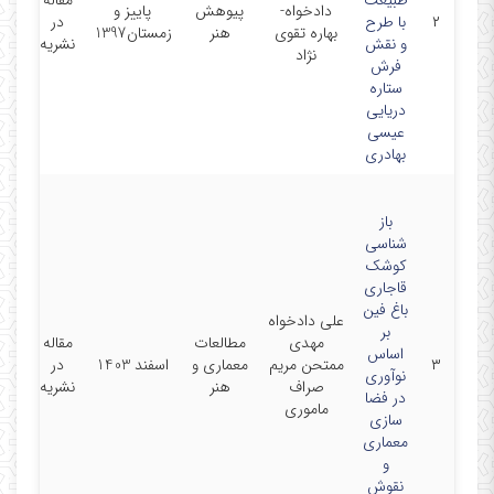
طبیعت
مقاله
دادخواه-
پیوهش
پاییز و
۲
با طرح
در
بهاره تقوی
هنر
زمستان1397
و نقش
نشریه
نژاد
فرش
ستاره
دریایی
عیسی
بهادری
باز
شناسی
کوشک
قاجاری
باغ فین
علی دادخواه
بر
مهدی
مطالعات
مقاله
اساس
۳
ممتحن مریم
معماری و
اسفند 1403
در
نوآوری
صراف
هنر
نشریه
در فضا
ماموری
سازی
معماری
و
نقوش