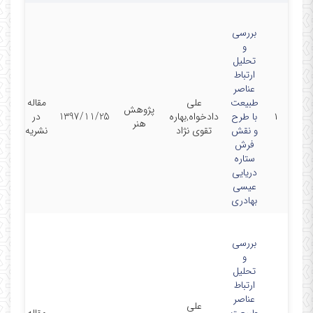
بررسی
و
تحلیل
ارتباط
عناصر
طبیعت
علی
مقاله
پژوهش
۱
با طرح
دادخواه,بهاره
1397/11/25
در
هنر
و نقش
تقوی نژاد
نشریه
فرش
ستاره
دریایی
عیسی
بهادری
بررسی
و
تحلیل
ارتباط
عناصر
علی